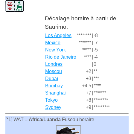
Décalage horaire à partir de
Saurimo:
Los Angeles
********
|
-8
Mexico
*******
|
-7
New York
*****
|
-5
Rio de Janeiro
****
|
-4
Londres
|
0
Moscou
+2
|
**
Dubaï
+3
|
***
Bombay
+4.5
|
****
Shanghai
+7
|
*******
Tokyo
+8
|
********
Sydney
+9
|
*********
[*1] WAT =
Africa/Luanda
Fuseau horaire