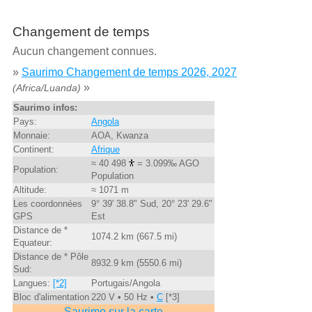
Changement de temps
Aucun changement connues.
»
Saurimo Changement de temps 2026, 2027
»
(Africa/Luanda)
Saurimo infos:
Pays:
Angola
Monnaie:
AOA, Kwanza
Continent:
Afrique
≈ 40 498
= 3.099‰ AGO
Population:
Population
Altitude:
≈ 1071 m
Les coordonnées
9° 39' 38.8" Sud, 20° 23' 29.6"
GPS
Est
Distance de *
1074.2 km (667.5 mi)
Equateur:
Distance de * Pôle
8932.9 km (5550.6 mi)
Sud:
Langues:
[*2]
Portugais/Angola
Bloc d'alimentation
220 V • 50 Hz •
C
[*3]
Saurimo sur la carte