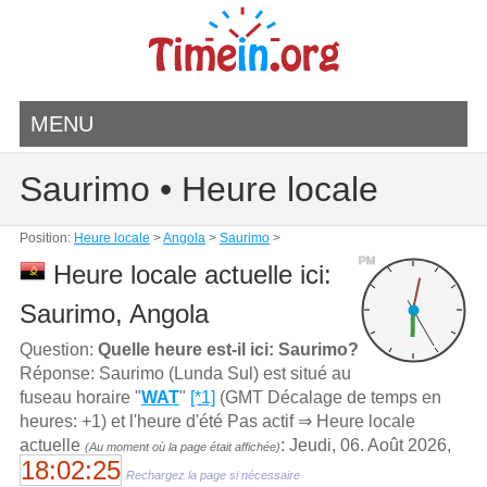
MENU
Saurimo • Heure locale
Position:
Heure locale
>
Angola
>
Saurimo
>
PM
Heure locale actuelle ici:
Saurimo, Angola
Question:
Quelle heure est-il ici: Saurimo?
Réponse: Saurimo (Lunda Sul) est situé au
fuseau horaire "
WAT
"
[*1]
(GMT Décalage de temps en
heures: +1) et l'heure d'été Pas actif ⇒ Heure locale
actuelle
: Jeudi, 06. Août 2026,
(Au moment où la page était affichée)
18:02:25
Rechargez la page si nécessaire