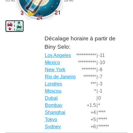
05:42
19:48
Décalage horaire à partir de
Biny Selo:
Los Angeles
***********
|
-11
Mexico
**********
|
-10
New York
********
|
-8
Rio de Janeiro
*******
|
-7
Londres
***
|
-3
Moscou
*
|
-1
Dubaï
|
0
Bombay
+1.5
|
*
Shanghai
+4
|
****
Tokyo
+5
|
*****
Sydney
+6
|
******