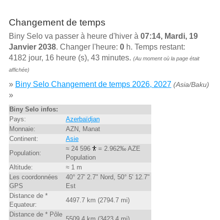
Changement de temps
Biny Selo va passer à heure d'hiver à
07:14, Mardi, 19
Janvier 2038
. Changer l'heure:
0
h. Temps restant:
4182 jour, 16 heure (s), 43 minutes.
(Au moment où la page était
affichée)
»
Biny Selo Changement de temps 2026, 2027
(Asia/Baku)
»
Biny Selo infos:
Pays:
Azerbaïdjan
Monnaie:
AZN, Manat
Continent:
Asie
≈ 24 596
= 2.962‰ AZE
Population:
Population
Altitude:
≈ 1 m
Les coordonnées
40° 27' 2.7" Nord, 50° 5' 12.7"
GPS
Est
Distance de *
4497.7 km (2794.7 mi)
Equateur:
Distance de * Pôle
5509.4 km (3423.4 mi)