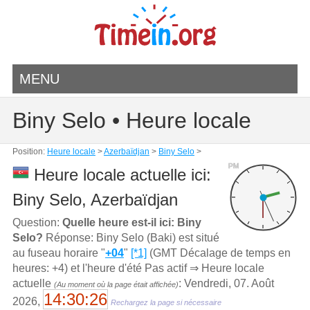
MENU
Biny Selo • Heure locale
Position:
Heure locale
>
Azerbaïdjan
>
Biny Selo
>
PM
Heure locale actuelle ici:
Biny Selo, Azerbaïdjan
Question:
Quelle heure est-il ici: Biny
Selo?
Réponse: Biny Selo (Baki) est situé
au fuseau horaire "
+04
"
[*1]
(GMT Décalage de temps en
heures: +4) et l'heure d'été Pas actif ⇒ Heure locale
actuelle
: Vendredi, 07. Août
(Au moment où la page était affichée)
14:30:26
2026,
Rechargez la page si nécessaire