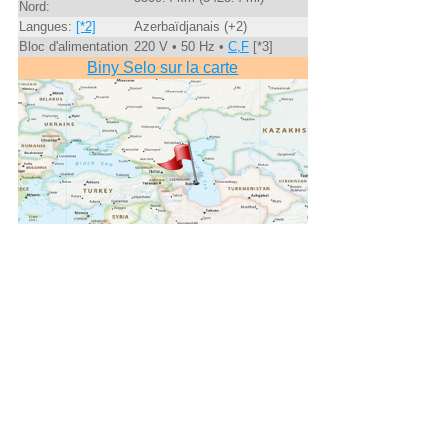
Nord:
Langues:
[*2]
Azerbaïdjanais (+2)
Bloc d'alimentation
220 V • 50 Hz •
C,F
[*3]
Biny Selo sur la carte