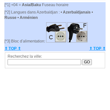
[*1] +04 =
Asia/Baku
Fuseau horaire
[*2] Langues dans Azerbaïdjan :
• Azerbaïdjanais •
Russe • Arménien
[*3] Bloc d'alimentation:
⇑ TOP ⇑
⇑ TOP ⇑
Recherchez la ville: