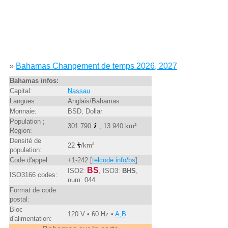
»
Bahamas Changement de temps 2026, 2027
Bahamas infos:
Capital:
Nassau
Langues:
Anglais/Bahamas
Monnaie:
BSD, Dollar
Population ;
301 790
; 13 940 km²
Région:
Densité de
22
/km²
population:
Code d'appel
+1-242 [
telcode.info/bs
]
BS
ISO2:
, ISO3:
BHS
,
ISO3166 codes:
num: 044
Format de code
postal:
Bloc
120 V • 60 Hz •
A,B
d'alimentation: