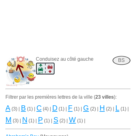
Conduisez au côté gauche
BS
Filtrer par les premiѐres lettres de la ville (
23 villes
):
A
B
C
D
F
G
H
L
(3) |
(1) |
(4) |
(1) |
(1) |
(2) |
(2) |
(1) |
M
N
P
S
W
(3) |
(1) |
(1) |
(2) |
(1) |