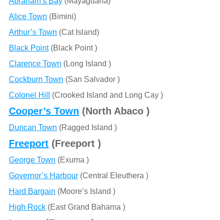
Abraham’s Bay
(Mayaguana)
Alice Town
(Bimini)
Arthur’s Town
(Cat Island)
Black Point
(Black Point )
Clarence Town
(Long Island )
Cockburn Town
(San Salvador )
Colonel Hill
(Crooked Island and Long Cay )
Cooper’s Town
(North Abaco )
Duncan Town
(Ragged Island )
Freeport
(Freeport )
George Town
(Exuma )
Governor’s Harbour
(Central Eleuthera )
Hard Bargain
(Moore’s Island )
High Rock
(East Grand Bahama )