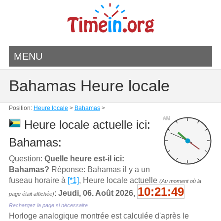
MENU
Bahamas Heure locale
Position:
Heure locale
>
Bahamas
>
AM
Heure locale actuelle ici:
Bahamas:
Question:
Quelle heure est-il ici:
Bahamas?
Réponse: Bahamas il y a un
fuseau horaire à
[*1]
, Heure locale actuelle
(Au moment où la
10:21:49
:
Jeudi, 06. Août 2026,
page était affichée)
Rechargez la page si nécessaire
Horloge analogique montrée est calculée d'aprѐs le