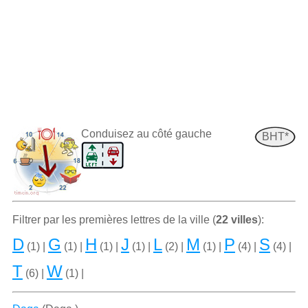
Conduisez au côté gauche
BHT*
Filtrer par les premiѐres lettres de la ville (
22 villes
):
D
G
H
J
L
M
P
S
(1) |
(1) |
(1) |
(1) |
(2) |
(1) |
(4) |
(4) |
T
W
(6) |
(1) |