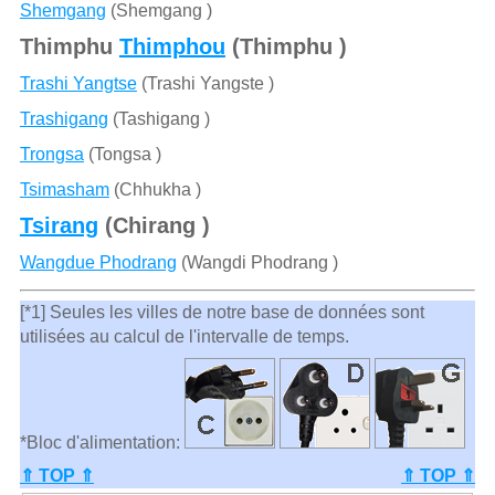
Shemgang
(Shemgang )
Thimphu
Thimphou
(Thimphu )
Trashi Yangtse
(Trashi Yangste )
Trashigang
(Tashigang )
Trongsa
(Tongsa )
Tsimasham
(Chhukha )
Tsirang
(Chirang )
Wangdue Phodrang
(Wangdi Phodrang )
[*1] Seules les villes de notre base de données sont
utilisées au calcul de l'intervalle de temps.
*Bloc d'alimentation:
⇑ TOP ⇑
⇑ TOP ⇑