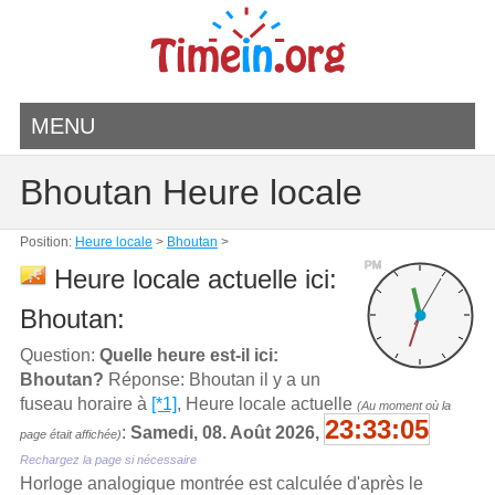
MENU
Bhoutan Heure locale
Position:
Heure locale
>
Bhoutan
>
PM
Heure locale actuelle ici:
Bhoutan:
Question:
Quelle heure est-il ici:
Bhoutan?
Réponse: Bhoutan il y a un
fuseau horaire à
[*1]
, Heure locale actuelle
(Au moment où la
23:33:05
:
Samedi, 08. Août 2026,
page était affichée)
Rechargez la page si nécessaire
Horloge analogique montrée est calculée d'aprѐs le