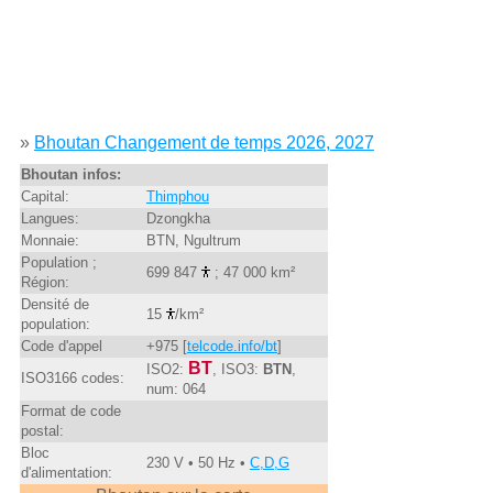
»
Bhoutan Changement de temps 2026, 2027
Bhoutan infos:
Capital:
Thimphou
Langues:
Dzongkha
Monnaie:
BTN, Ngultrum
Population ;
699 847
; 47 000 km²
Région:
Densité de
15
/km²
population:
Code d'appel
+975 [
telcode.info/bt
]
BT
ISO2:
, ISO3:
BTN
,
ISO3166 codes:
num: 064
Format de code
postal:
Bloc
230 V • 50 Hz •
C,D,G
d'alimentation: