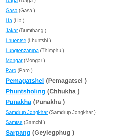
Daga
(Daga )
Gasa
(Gasa )
Ha
(Ha )
Jakar
(Bumthang )
Lhuentse
(Lhuntshi )
Lungtenzampa
(Thimphu )
Mongar
(Mongar )
Paro
(Paro )
Pemagatshel
(Pemagatsel )
Phuntsholing
(Chhukha )
Punākha
(Punakha )
Samdrup Jongkhar
(Samdrup Jongkhar )
Samtse
(Samchi )
Sarpang
(Geylegphug )