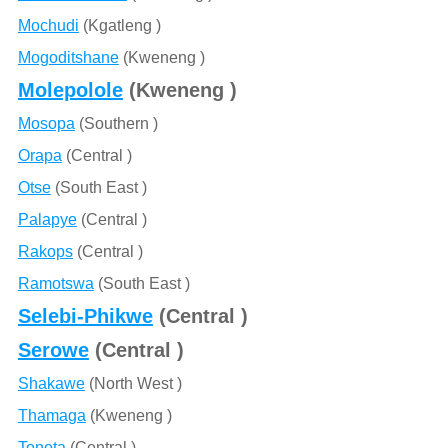
Mochudi
(Kgatleng )
Mogoditshane
(Kweneng )
Molepolole
(Kweneng )
Mosopa
(Southern )
Orapa
(Central )
Otse
(South East )
Palapye
(Central )
Rakops
(Central )
Ramotswa
(South East )
Selebi-Phikwe
(Central )
Serowe
(Central )
Shakawe
(North West )
Thamaga
(Kweneng )
Tonota
(Central )