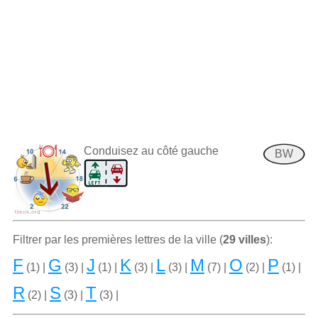
Conduisez au côté gauche
BW
Filtrer par les premiѐres lettres de la ville (
29 villes
):
F
G
J
K
L
M
O
P
(1) |
(3) |
(1) |
(3) |
(3) |
(7) |
(2) |
(1) |
R
S
T
(2) |
(3) |
(3) |