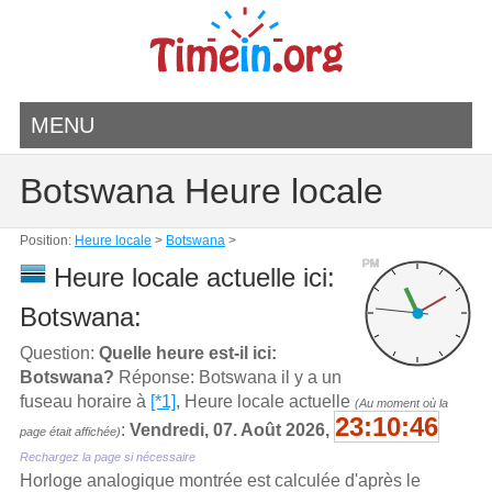
MENU
Botswana Heure locale
Position:
Heure locale
>
Botswana
>
PM
Heure locale actuelle ici:
Botswana:
Question:
Quelle heure est-il ici:
Botswana?
Réponse: Botswana il y a un
fuseau horaire à
[*1]
, Heure locale actuelle
(Au moment où la
23:10:46
:
Vendredi, 07. Août 2026,
page était affichée)
Rechargez la page si nécessaire
Horloge analogique montrée est calculée d'aprѐs le