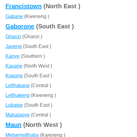
Francistown
(North East )
Gabane
(Kweneng )
Gaborone
(South East )
Ghanzi
(Ghanzi )
Janeng
(South East )
Kanye
(Southern )
Kasane
(North West )
Kopong
(South East )
Letlhakane
(Central )
Letlhakeng
(Kweneng )
Lobatse
(South East )
Mahalapye
(Central )
Maun
(North West )
Metsemotlhaba
(Kweneng )