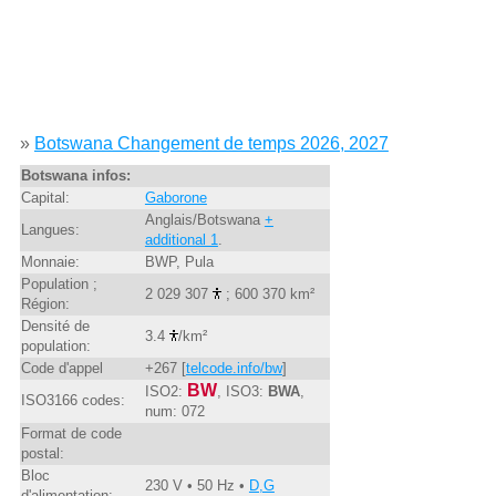
»
Botswana Changement de temps 2026, 2027
Botswana infos:
Capital:
Gaborone
Anglais/Botswana
+
Langues:
additional 1
.
Monnaie:
BWP, Pula
Population ;
2 029 307
; 600 370 km²
Région:
Densité de
3.4
/km²
population:
Code d'appel
+267 [
telcode.info/bw
]
BW
ISO2:
, ISO3:
BWA
,
ISO3166 codes:
num: 072
Format de code
postal:
Bloc
230 V • 50 Hz •
D,G
d'alimentation: