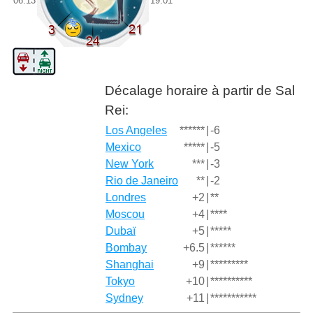
06:13
19:01
Décalage horaire à partir de Sal
Rei:
Los Angeles
******
|
-6
Mexico
*****
|
-5
New York
***
|
-3
Rio de Janeiro
**
|
-2
Londres
+2
|
**
Moscou
+4
|
****
Dubaï
+5
|
*****
Bombay
+6.5
|
******
Shanghai
+9
|
*********
Tokyo
+10
|
**********
Sydney
+11
|
***********