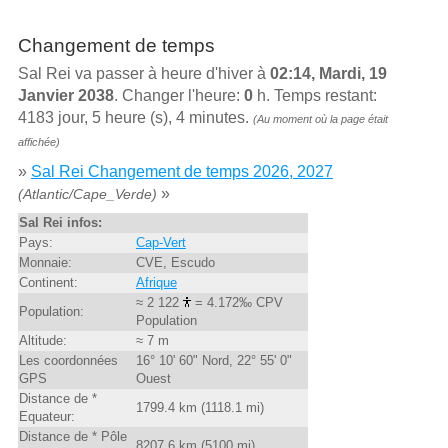
Changement de temps
Sal Rei va passer à heure d'hiver à
02:14, Mardi, 19
Janvier 2038
. Changer l'heure:
0
h. Temps restant:
4183 jour, 5 heure (s), 4 minutes.
(Au moment où la page était
affichée)
»
Sal Rei Changement de temps 2026, 2027
»
(Atlantic/Cape_Verde)
Sal Rei infos:
Pays:
Cap-Vert
Monnaie:
CVE, Escudo
Continent:
Afrique
≈ 2 122
= 4.172‰ CPV
Population:
Population
Altitude:
≈ 7 m
Les coordonnées
16° 10' 60" Nord, 22° 55' 0"
GPS
Ouest
Distance de *
1799.4 km (1118.1 mi)
Equateur:
Distance de * Pôle
8207.6 km (5100 mi)