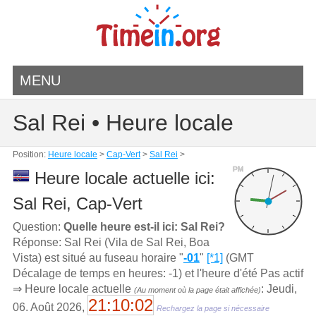
MENU
Sal Rei • Heure locale
Position:
Heure locale
>
Cap-Vert
>
Sal Rei
>
PM
Heure locale actuelle ici:
Sal Rei, Cap-Vert
Question:
Quelle heure est-il ici: Sal Rei?
Réponse: Sal Rei (Vila de Sal Rei, Boa
Vista) est situé au fuseau horaire "
-01
"
[*1]
(GMT
Décalage de temps en heures: -1) et l'heure d'été Pas actif
⇒ Heure locale actuelle
: Jeudi,
(Au moment où la page était affichée)
21:10:02
06. Août 2026,
Rechargez la page si nécessaire