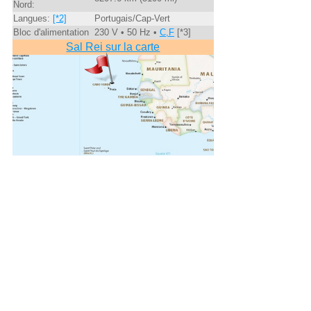
Nord:
Langues:
[*2]
Portugais/Cap-Vert
Bloc d'alimentation
230 V • 50 Hz •
C,F
[*3]
Sal Rei sur la carte