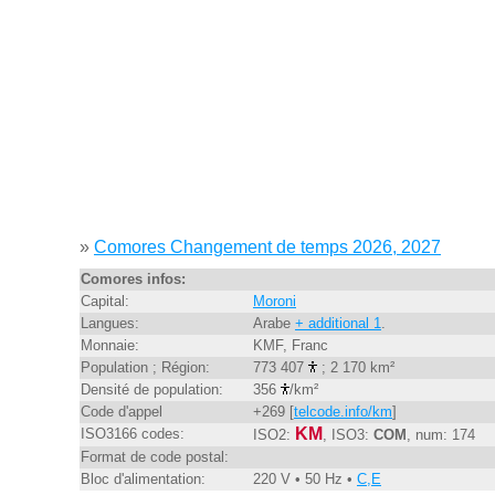
»
Comores Changement de temps 2026, 2027
Comores infos:
Capital:
Moroni
Langues:
Arabe
+ additional 1
.
Monnaie:
KMF, Franc
Population ; Région:
773 407
; 2 170 km²
Densité de population:
356
/km²
Code d'appel
+269 [
telcode.info/km
]
KM
ISO3166 codes:
ISO2:
, ISO3:
COM
, num: 174
Format de code postal:
Bloc d'alimentation:
220 V • 50 Hz •
C,E