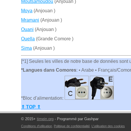
Moutsamoudou
(Anjouan )
Moya
(Anjouan )
Mramani
(Anjouan )
Ouani
(Anjouan )
Ouella
(Grande Comore )
Sima
(Anjouan )
[*1] Seules les villes de notre base de données sont ut
*Langues dans Comores
: • Arabe • Français/Como
*Bloc d'alimentation:
⇑ TOP ⇑
© 2015+
timein.org
- Programmé par Gashpar
Conditions d'utilisation
,
Politique de confidentialité
,
L'utilisation des cookies