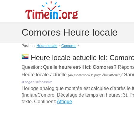
Comores Heure locale
Position:
Heure locale
>
Comores
>
Heure locale actuelle ici: Comore
Question:
Quelle heure est-il ici: Comores?
Réponse
Heure locale actuelle
:
Same
(Au moment où la page était affichée)
la page si nécessaire
Horloge analogique montrée est calculée d'aprѐs le 
(Indian/Comoro, Décalage de temps en heures: 3). Pou
texte. Continent:
Afrique
.