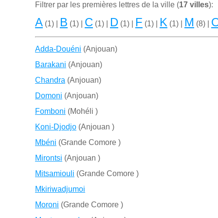
Filtrer par les premiѐres lettres de la ville (
17 villes
):
A
B
C
D
F
K
M
(1) |
(1) |
(1) |
(1) |
(1) |
(1) |
(8) |
Adda-Douéni
(Anjouan)
Barakani
(Anjouan)
Chandra
(Anjouan)
Domoni
(Anjouan)
Fomboni
(Mohéli )
Koni-Djodjo
(Anjouan )
Mbéni
(Grande Comore )
Mirontsi
(Anjouan )
Mitsamiouli
(Grande Comore )
Mkiriwadjumoi
Moroni
(Grande Comore )