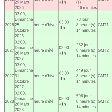
29 Mars
+1h
(s)
2026
-46 minutes
03:00,
Dimanche
78 jour
03:00
2026
25
heure d'hiver
8 heure (s)
GMT1
-1h
Octobre
14 minutes
2026
02:00,
232 jour
Dimanche
02:00
2027
heure d'été
8 heure (s)
GMT2
28 Mars
+1h
14 minutes
2027
03:00,
Dimanche
449 jour
03:00
2027
31
heure d'hiver
8 heure (s)
GMT1
-1h
Octobre
14 minutes
2027
02:00,
596 jour
Dimanche
02:00
2028
heure d'été
8 heure (s)
GMT2
26 Mars
+1h
14 minutes
2028