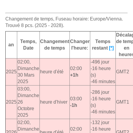
Changement de temps, Fuseau horaire: Europe/Vienna.
Trouvé 8 pcs. (2025 - 2028).
Décala
Temps,
Changement
Changer
Temps
de tem
an
Date
de temps
l'heure:
restant
[*]
en
heure
02:00,
-496 jour
Dimanche
02:00
-16 heure
2025
heure d'été
GMT2
30 Mars
+1h
(s)
2025
-46 minutes
03:00,
-286 jour
Dimanche
03:00
-16 heure
2025
26
heure d'hiver
GMT1
-1h
(s)
Octobre
-46 minutes
2025
02:00,
-132 jour
Dimanche
02:00
-16 heure
2026
heure d'été
GMT2