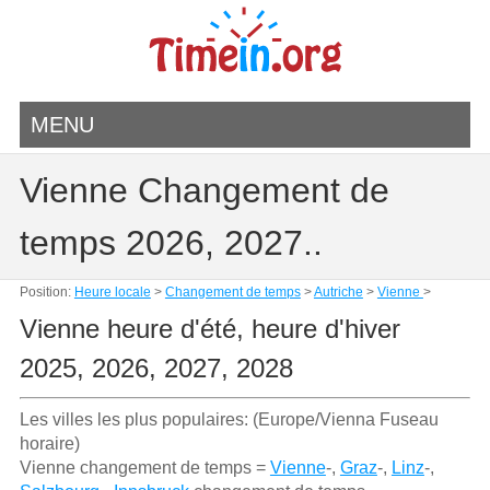
MENU
Vienne Changement de
temps 2026, 2027..
Position:
Heure locale
>
Changement de temps
>
Autriche
>
Vienne
>
Vienne heure d'été, heure d'hiver
2025, 2026, 2027, 2028
Les villes les plus populaires: (Europe/Vienna Fuseau
horaire)
Vienne changement de temps =
Vienne
-,
Graz
-,
Linz
-,