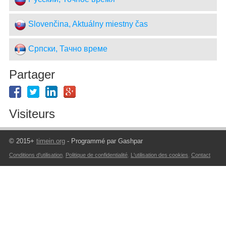
Slovenčina, Aktuálny miestny čas
Српски, Тачно време
Partager
Visiteurs
© 2015+
timein.org
- Programmé par Gashpar
Conditions d'utilisation
,
Politique de confidentialité
,
L'utilisation des cookies
,
Contact