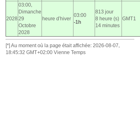
03:00,
Dimanche
813 jour
03:00
2028
29
heure d'hiver
8 heure (s)
GMT1
-1h
Octobre
14 minutes
2028
[*] Au moment où la page était affichée: 2026-08-07,
18:45:32 GMT+02:00 Vienne Temps