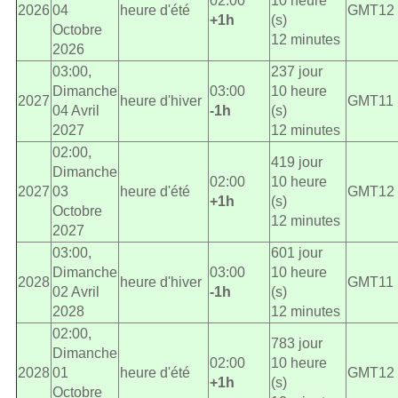
02:00
10 heure
2026
04
heure d'été
GMT12
+1h
(s)
Octobre
12 minutes
2026
03:00,
237 jour
Dimanche
03:00
10 heure
2027
heure d'hiver
GMT11
04 Avril
-1h
(s)
2027
12 minutes
02:00,
419 jour
Dimanche
02:00
10 heure
2027
03
heure d'été
GMT12
+1h
(s)
Octobre
12 minutes
2027
03:00,
601 jour
Dimanche
03:00
10 heure
2028
heure d'hiver
GMT11
02 Avril
-1h
(s)
2028
12 minutes
02:00,
783 jour
Dimanche
02:00
10 heure
2028
01
heure d'été
GMT12
+1h
(s)
Octobre