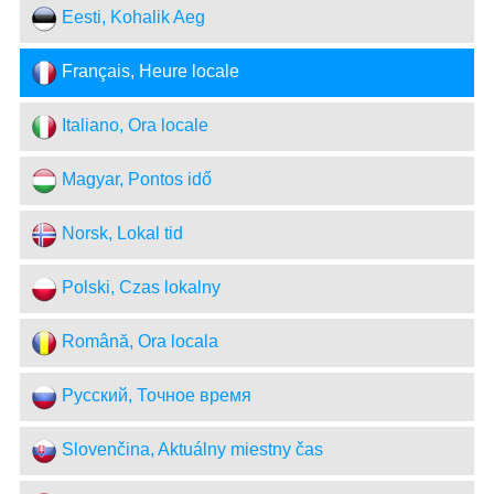
Eesti, Kohalik Aeg
Français, Heure locale
Italiano, Ora locale
Magyar, Pontos idő
Norsk, Lokal tid
Polski, Czas lokalny
Română, Ora locala
Русский, Точное время
Slovenčina, Aktuálny miestny čas