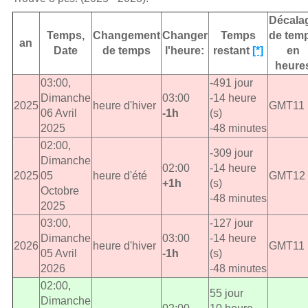
Décala
Temps,
Changement
Changer
Temps
de tem
an
Date
de temps
l'heure:
restant
[*]
en
heure
03:00,
-491 jour
Dimanche
03:00
-14 heure
2025
heure d'hiver
GMT11
06 Avril
-1h
(s)
2025
-48 minutes
02:00,
-309 jour
Dimanche
02:00
-14 heure
2025
05
heure d'été
GMT12
+1h
(s)
Octobre
-48 minutes
2025
03:00,
-127 jour
Dimanche
03:00
-14 heure
2026
heure d'hiver
GMT11
05 Avril
-1h
(s)
2026
-48 minutes
02:00,
55 jour
Dimanche