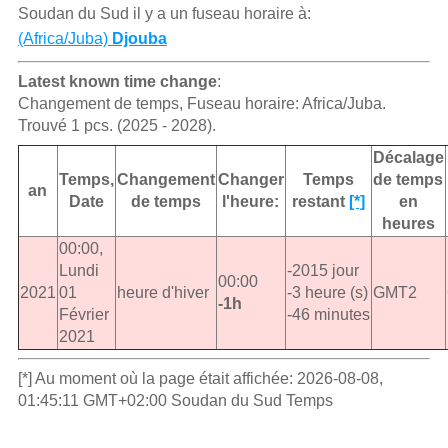
Soudan du Sud il y a un fuseau horaire à:
(Africa/Juba)
Djouba
Latest known time change
:
Changement de temps, Fuseau horaire: Africa/Juba.
Trouvé 1 pcs. (2025 - 2028).
Décalage
Temps,
Changement
Changer
Temps
de temps
an
Date
de temps
l'heure:
restant
[*]
en
heures
00:00,
Lundi
-2015 jour
00:00
2021
01
heure d'hiver
-3 heure (s)
GMT2
-1h
Février
-46 minutes
2021
[*] Au moment où la page était affichée: 2026-08-08,
01:45:11 GMT+02:00 Soudan du Sud Temps