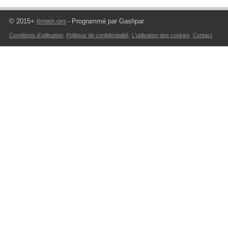
© 2015+
timein.org
- Programmé par Gashpar
Conditions d'utilisation
,
Politique de confidentialité
,
L'utilisation des cookies
,
Contact