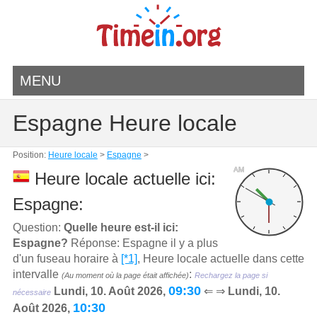
MENU
Espagne Heure locale
Position:
Heure locale
>
Espagne
>
AM
Heure locale actuelle ici:
Espagne:
Question:
Quelle heure est-il ici:
Espagne?
Réponse: Espagne il y a plus
d'un fuseau horaire à
[*1]
, Heure locale actuelle dans cette
intervalle
:
(Au moment où la page était affichée)
Rechargez la page si
09:30
Lundi, 10. Août 2026,
⇐ ⇒
Lundi, 10.
nécessaire
10:30
Août 2026,