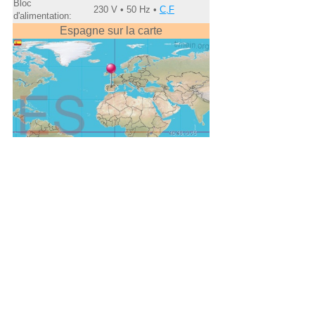
Bloc
230 V • 50 Hz •
C,F
d'alimentation:
Espagne sur la carte