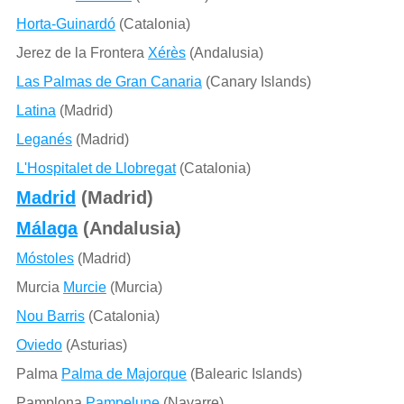
Horta-Guinardó
(Catalonia)
Jerez de la Frontera
Xérès
(Andalusia)
Las Palmas de Gran Canaria
(Canary Islands)
Latina
(Madrid)
Leganés
(Madrid)
L'Hospitalet de Llobregat
(Catalonia)
Madrid
(Madrid)
Málaga
(Andalusia)
Móstoles
(Madrid)
Murcia
Murcie
(Murcia)
Nou Barris
(Catalonia)
Oviedo
(Asturias)
Palma
Palma de Majorque
(Balearic Islands)
Pamplona
Pampelune
(Navarre)