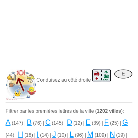
E
Conduisez au côté droite
Filtrer par les premiѐres lettres de la ville (
1202 villes
):
A
B
C
D
E
F
G
(147) |
(76) |
(145) |
(12) |
(39) |
(25) |
H
I
J
L
M
N
(44) |
(18) |
(14) |
(10) |
(96) |
(109) |
(19) |