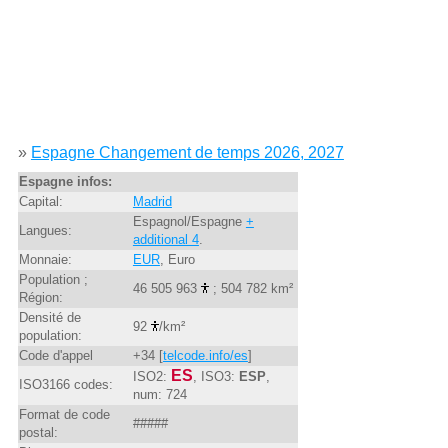
»
Espagne Changement de temps 2026, 2027
Espagne infos:
Capital:
Madrid
Espagnol/Espagne
+
Langues:
additional 4
.
Monnaie:
EUR
, Euro
Population ;
46 505 963
; 504 782 km²
Région:
Densité de
92
/km²
population:
Code d'appel
+34 [
telcode.info/es
]
ES
ISO2:
, ISO3:
ESP
,
ISO3166 codes:
num: 724
Format de code
#####
postal: