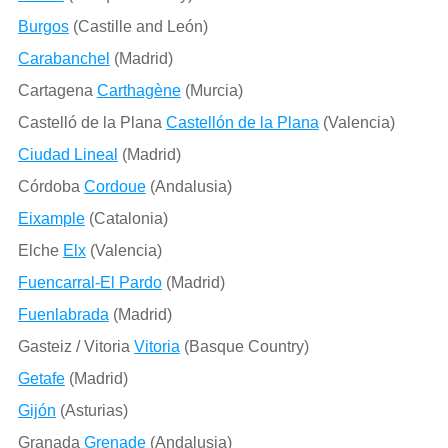
Burgos
(Castille and León)
Carabanchel
(Madrid)
Cartagena
Carthagène
(Murcia)
Castelló de la Plana
Castellón de la Plana
(Valencia)
Ciudad Lineal
(Madrid)
Córdoba
Cordoue
(Andalusia)
Eixample
(Catalonia)
Elche
Elx
(Valencia)
Fuencarral-El Pardo
(Madrid)
Fuenlabrada
(Madrid)
Gasteiz / Vitoria
Vitoria
(Basque Country)
Getafe
(Madrid)
Gijón
(Asturias)
Granada
Grenade
(Andalusia)