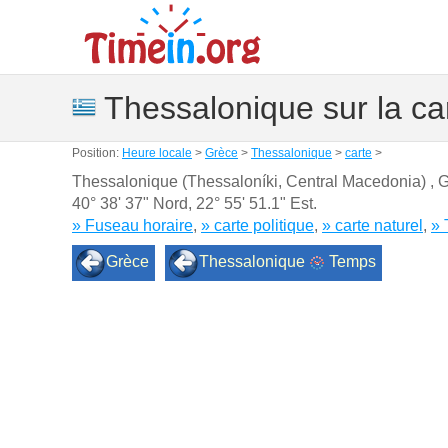
Thessalonique sur la ca
Position:
Heure locale
>
Grèce
>
Thessalonique
>
carte
>
Thessalonique (Thessaloníki, Central Macedonia) , 
40° 38' 37" Nord
,
22° 55' 51.1" Est.
» Fuseau horaire
,
» carte politique
,
» carte naturel
,
» 
Grèce
Thessalonique
Temps