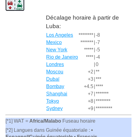
Décalage horaire à partir de
Luba:
Los Angeles
********
|
-8
Mexico
*******
|
-7
New York
*****
|
-5
Rio de Janeiro
****
|
-4
Londres
|
0
Moscou
+2
|
**
Dubaï
+3
|
***
Bombay
+4.5
|
****
Shanghai
+7
|
*******
Tokyo
+8
|
********
Sydney
+9
|
*********
[*1] WAT =
Africa/Malabo
Fuseau horaire
[*2] Langues dans Guinée équatoriale :
•
Espagnol/Guinée équatoriale • Français