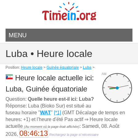
MENU
Luba • Heure locale
Position:
Heure locale
>
Guinée équatoriale
>
Luba
>
AM
Heure locale actuelle ici:
Luba, Guinée équatoriale
Question:
Quelle heure est-il ici: Luba?
Réponse: Luba (Bioko Sur) est situé au
fuseau horaire "
WAT
"
[*1]
(GMT Décalage de temps en
heures: +1) et l'heure d'été Pas actif ⇒ Heure locale
actuelle
: Samedi, 08. Août
(Au moment où la page était affichée)
08:46:13
2026,
Rechargez la page si nécessaire