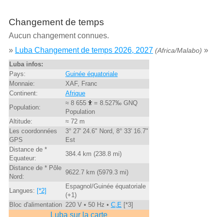
Changement de temps
Aucun changement connues.
»
Luba Changement de temps 2026, 2027
»
(Africa/Malabo)
Luba infos:
Pays:
Guinée équatoriale
Monnaie:
XAF, Franc
Continent:
Afrique
≈ 8 655
= 8.527‰ GNQ
Population:
Population
Altitude:
≈ 72 m
Les coordonnées
3° 27' 24.6" Nord, 8° 33' 16.7"
GPS
Est
Distance de *
384.4 km (238.8 mi)
Equateur:
Distance de * Pôle
9622.7 km (5979.3 mi)
Nord:
Espagnol/Guinée équatoriale
Langues:
[*2]
(+1)
Bloc d'alimentation
220 V • 50 Hz •
C,E
[*3]
Luba sur la carte