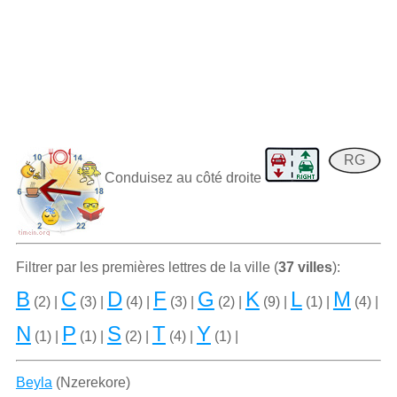
RG
Conduisez au côté droite
Filtrer par les premiѐres lettres de la ville (
37 villes
):
B
C
D
F
G
K
L
M
(2) |
(3) |
(4) |
(3) |
(2) |
(9) |
(1) |
(4) |
N
P
S
T
Y
(1) |
(1) |
(2) |
(4) |
(1) |
Beyla
(Nzerekore)