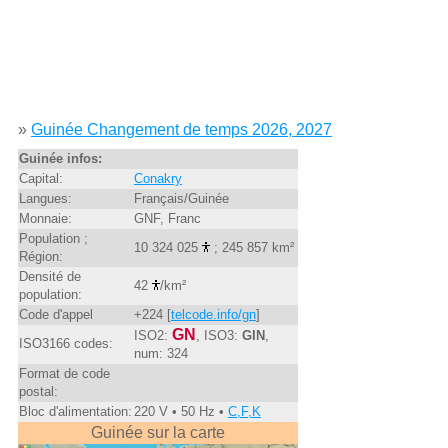
»
Guinée Changement de temps 2026, 2027
Guinée infos:
Capital:
Conakry
Langues:
Français/Guinée
Monnaie:
GNF, Franc
Population ;
10 324 025
; 245 857 km²
Région:
Densité de
42
/km²
population:
Code d'appel
+224 [
telcode.info/gn
]
GN
ISO2:
, ISO3:
GIN
,
ISO3166 codes:
num: 324
Format de code
postal:
Bloc d'alimentation:
220 V • 50 Hz •
C,F,K
Guinée sur la carte