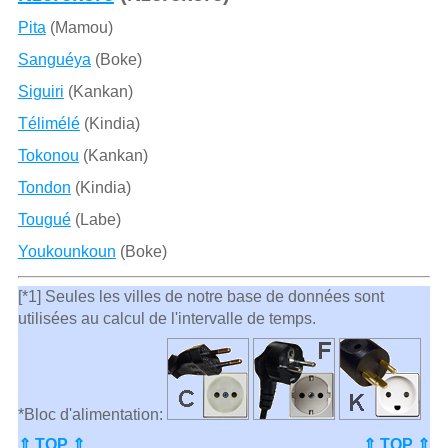
Pita
(Mamou)
Sanguéya
(Boke)
Siguiri
(Kankan)
Télimélé
(Kindia)
Tokonou
(Kankan)
Tondon
(Kindia)
Tougué
(Labe)
Youkounkoun
(Boke)
[*1] Seules les villes de notre base de données sont
utilisées au calcul de l'intervalle de temps.
*Bloc d'alimentation:
⇑ TOP ⇑
⇑ TOP ⇑