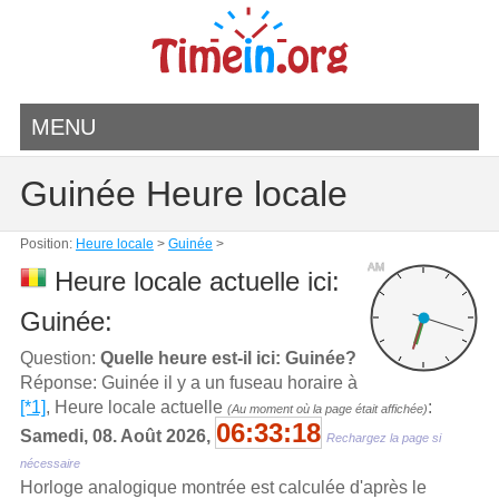
MENU
Guinée Heure locale
Position:
Heure locale
>
Guinée
>
AM
Heure locale actuelle ici:
Guinée:
Question:
Quelle heure est-il ici: Guinée?
Réponse: Guinée il y a un fuseau horaire à
[*1]
, Heure locale actuelle
:
(Au moment où la page était affichée)
06:33:18
Samedi, 08. Août 2026,
Rechargez la page si
nécessaire
Horloge analogique montrée est calculée d'aprѐs le