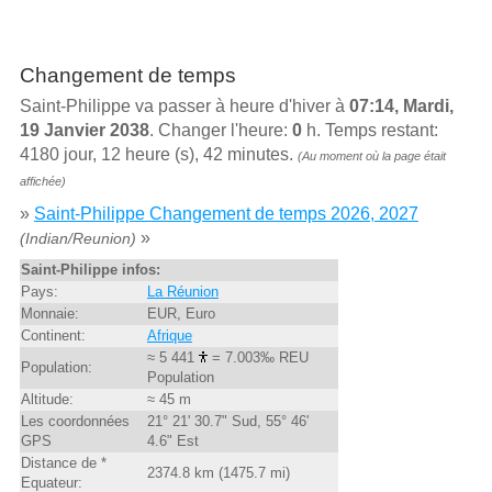
Changement de temps
Saint-Philippe va passer à heure d'hiver à
07:14, Mardi,
19 Janvier 2038
. Changer l'heure:
0
h. Temps restant:
4180 jour, 12 heure (s), 42 minutes.
(Au moment où la page était
affichée)
»
Saint-Philippe Changement de temps 2026, 2027
»
(Indian/Reunion)
Saint-Philippe infos:
Pays:
La Réunion
Monnaie:
EUR, Euro
Continent:
Afrique
≈ 5 441
= 7.003‰ REU
Population:
Population
Altitude:
≈ 45 m
Les coordonnées
21° 21' 30.7" Sud, 55° 46'
GPS
4.6" Est
Distance de *
2374.8 km (1475.7 mi)
Equateur: