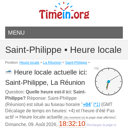
MENU
Saint-Philippe • Heure locale
Position:
Heure locale
>
La Réunion
>
Saint-Philippe
>
PM
Heure locale actuelle ici:
Saint-Philippe, La Réunion
Question:
Quelle heure est-il ici: Saint-
Philippe?
Réponse: Saint-Philippe
(Réunion) est situé au fuseau horaire "
+04
"
[*1]
(GMT
Décalage de temps en heures: +4) et l'heure d'été Pas
actif ⇒ Heure locale actuelle
:
(Au moment où la page était affichée)
18:32:10
Dimanche, 09. Août 2026,
Rechargez la page si