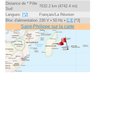
Distance de * Pôle
7632.2 km (4742.4 mi)
Sud:
Langues:
[*2]
Français/La Réunion
Bloc d'alimentation
230 V • 50 Hz •
C,E
[*3]
Saint-Philippe sur la carte