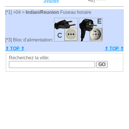
Sydney
+6
|
******
[*1] +04 =
Indian/Reunion
Fuseau horaire
[*3] Bloc d'alimentation:
⇑ TOP ⇑
⇑ TOP ⇑
Recherchez la ville: