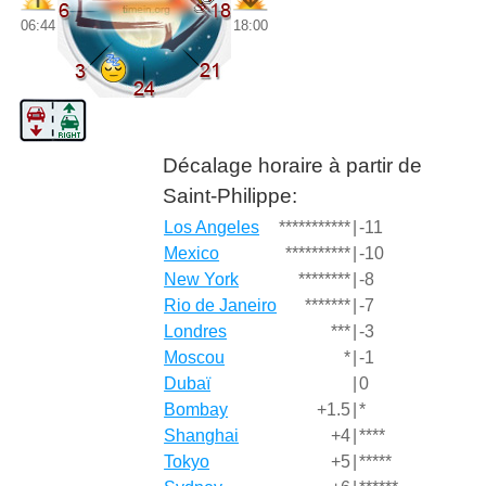
06:44
18:00
Décalage horaire à partir de
Saint-Philippe:
Los Angeles
***********
|
-11
Mexico
**********
|
-10
New York
********
|
-8
Rio de Janeiro
*******
|
-7
Londres
***
|
-3
Moscou
*
|
-1
Dubaï
|
0
Bombay
+1.5
|
*
Shanghai
+4
|
****
Tokyo
+5
|
*****