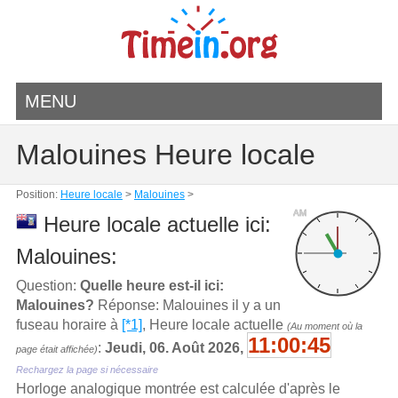
MENU
Malouines Heure locale
Position:
Heure locale
>
Malouines
>
AM
Heure locale actuelle ici:
Malouines:
Question:
Quelle heure est-il ici:
Malouines?
Réponse: Malouines il y a un
fuseau horaire à
[*1]
, Heure locale actuelle
(Au moment où la
11:00:45
:
Jeudi, 06. Août 2026,
page était affichée)
Rechargez la page si nécessaire
Horloge analogique montrée est calculée d'aprѐs le