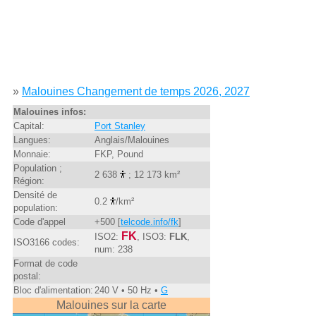
»
Malouines Changement de temps 2026, 2027
Malouines infos:
Capital:
Port Stanley
Langues:
Anglais/Malouines
Monnaie:
FKP, Pound
Population ;
2 638
; 12 173 km²
Région:
Densité de
0.2
/km²
population:
Code d'appel
+500 [
telcode.info/fk
]
FK
ISO2:
, ISO3:
FLK
,
ISO3166 codes:
num: 238
Format de code
postal:
Bloc d'alimentation:
240 V • 50 Hz •
G
Malouines sur la carte