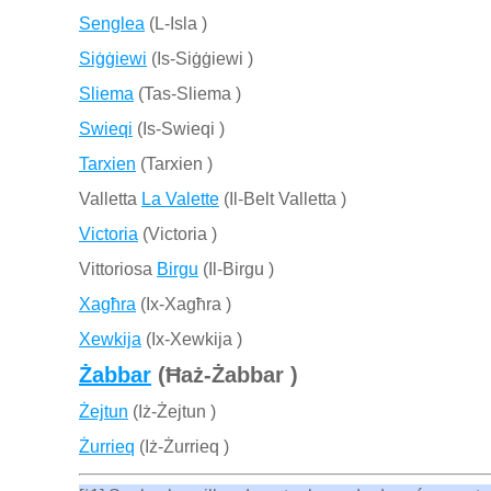
Senglea
(L-Isla )
Siġġiewi
(Is-Siġġiewi )
Sliema
(Tas-Sliema )
Swieqi
(Is-Swieqi )
Tarxien
(Tarxien )
Valletta
La Valette
(Il-Belt Valletta )
Victoria
(Victoria )
Vittoriosa
Birgu
(Il-Birgu )
Xagħra
(Ix-Xagħra )
Xewkija
(Ix-Xewkija )
Żabbar
(Ħaż-Żabbar )
Żejtun
(Iż-Żejtun )
Żurrieq
(Iż-Żurrieq )