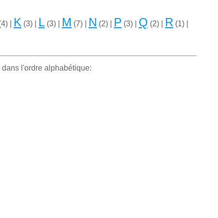
K
L
M
N
P
Q
R
4) |
(3) |
(3) |
(7) |
(2) |
(3) |
(2) |
(1) |
 dans l'ordre alphabétique: