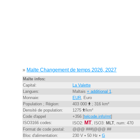
»
Malte Changement de temps 2026, 2027
Malte infos:
Capital:
La Valette
Langues:
Maltais
+ additional 1
.
Monnaie:
EUR
, Euro
Population ; Région:
403 000
; 316 km²
Densité de population:
1275
/km²
Code d'appel
+356 [
telcode.info/mt
]
MT
ISO3166 codes:
ISO2:
, ISO3:
MLT
, num: 470
Format de code postal:
@@@ ###|@@@ ##
Bloc d'alimentation:
230 V • 50 Hz •
G