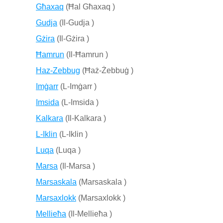
Għaxaq
(Ħal Għaxaq )
Gudja
(Il-Gudja )
Gżira
(Il-Gżira )
Ħamrun
(Il-Ħamrun )
Haz-Zebbug
(Ħaż-Żebbuġ )
Imġarr
(L-Imġarr )
Imsida
(L-Imsida )
Kalkara
(Il-Kalkara )
L-Iklin
(L-Iklin )
Luqa
(Luqa )
Marsa
(Il-Marsa )
Marsaskala
(Marsaskala )
Marsaxlokk
(Marsaxlokk )
Mellieħa
(Il-Mellieħa )