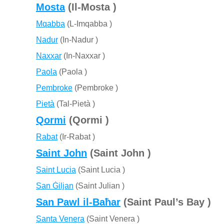
Mosta
(Il-Mosta )
Mqabba
(L-Imqabba )
Nadur
(In-Nadur )
Naxxar
(In-Naxxar )
Paola
(Paola )
Pembroke
(Pembroke )
Pietà
(Tal-Pietà )
Qormi
(Qormi )
Rabat
(Ir-Rabat )
Saint John
(Saint John )
Saint Lucia
(Saint Lucia )
San Ġiljan
(Saint Julian )
San Pawl il-Baħar
(Saint Paul’s Bay )
Santa Venera
(Saint Venera )