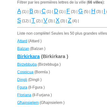
Filtrer par les premiѐres lettres de la ville (
66 villes
):
A
B
C
D
F
G
H
I
(1) |
(3) |
(1) |
(1) |
(3) |
(5) |
(3) |
(
S
T
V
X
Z
(12) |
(2) |
(3) |
(3) |
(4) |
Liste non complète! Seules les 50 plus grandes villes
Attard
(Attard )
Balzan
(Balzan )
Birkirkara
(Birkirkara )
Birżebbuġa
(Birżebbuġa )
Cospicua
(Bormla )
Dingli
(Dingli )
Fgura
(Il-Fgura )
Floriana
(Il-Furjana )
Għajnsielem
(Għajnsielem )