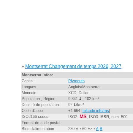
»
Montserrat Changement de temps 2026, 2027
Montserrat infos:
Capital:
Plymouth
Langues:
Anglais/Montserrat
Monnaie:
XCD, Dollar
Population ; Région:
9 341
; 102 km²
Densité de population:
92
/km²
Code d'appel
+1-664 [
telcode.info/ms
]
MS
ISO3166 codes:
ISO2:
, ISO3:
MSR
, num: 500
Format de code postal:
Bloc d'alimentation:
230 V • 60 Hz •
A,B