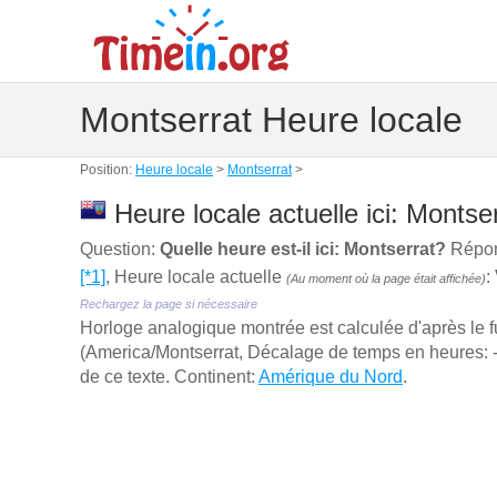
Montserrat Heure locale
Position:
Heure locale
>
Montserrat
>
Heure locale actuelle ici: Montser
Question:
Quelle heure est-il ici: Montserrat?
Répons
[*1]
, Heure locale actuelle
:
(Au moment où la page était affichée)
Rechargez la page si nécessaire
Horloge analogique montrée est calculée d'aprѐs le 
(America/Montserrat, Décalage de temps en heures: -4)
de ce texte. Continent:
Amérique du Nord
.