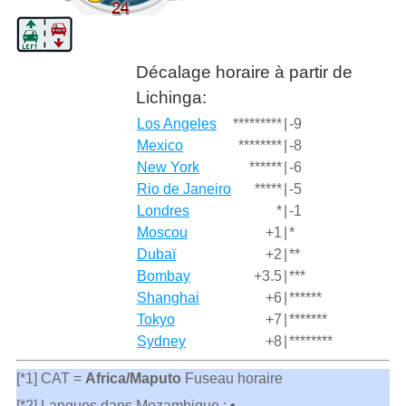
Décalage horaire à partir de
Lichinga:
Los Angeles
*********
|
-9
Mexico
********
|
-8
New York
******
|
-6
Rio de Janeiro
*****
|
-5
Londres
*
|
-1
Moscou
+1
|
*
Dubaï
+2
|
**
Bombay
+3.5
|
***
Shanghai
+6
|
******
Tokyo
+7
|
*******
Sydney
+8
|
********
[*1] CAT =
Africa/Maputo
Fuseau horaire
[*2] Langues dans Mozambique :
•