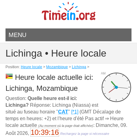
MENU
Lichinga • Heure locale
Position:
Heure locale
>
Mozambique
>
Lichinga
>
AM
Heure locale actuelle ici:
Lichinga, Mozambique
Question:
Quelle heure est-il ici:
Lichinga?
Réponse: Lichinga (Niassa) est
situé au fuseau horaire "
CAT
"
[*1]
(GMT Décalage de
temps en heures: +2) et l'heure d'été Pas actif ⇒ Heure
locale actuelle
: Dimanche, 09.
(Au moment où la page était affichée)
10:39:16
Août 2026,
Rechargez la page si nécessaire