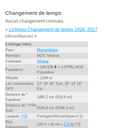
Changement de temps
Aucun changement connues.
»
Lichinga Changement de temps 2026, 2027
»
(Africa/Maputo)
Lichinga infos:
Pays:
Mozambique
Monnaie:
MZN, Metical
Continent:
Afrique
≈ 109 839
= 4.979‰ MOZ
Population:
Population
Altitude:
≈ 1349 m
Les coordonnées
13° 18' 46" Sud, 35° 14' 26"
GPS
Est
Distance de *
1480.2 km (919.8 mi)
Equateur:
Distance de * Pôle
8526.8 km (5298.3 mi)
Sud:
Langues:
[*2]
Portugais/Mozambique (+1)
Bloc
220 V • 50 Hz •
C,F,M
[*3]
d'alimentation