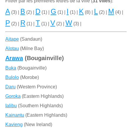
Filtrer par les premiѐres lettres de la ville (
31 villes
):
A
B
D
G
I
K
L
M
(3) |
(2) |
(1) |
(1) |
(1) |
(8) |
(2) |
(4) |
P
R
T
V
W
(2) |
(1) |
(1) |
(2) |
(3) |
Aitape
(Sandaun)
Alotau
(Milne Bay)
Arawa
(Bougainville)
Buka
(Bougainville)
Bulolo
(Morobe)
Daru
(Western Province)
Goroka
(Eastern Highlands)
Ialibu
(Southern Highlands)
Kainantu
(Eastern Highlands)
Kavieng
(New Ireland)