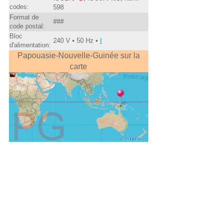
codes:
598
Format de
###
code postal:
Bloc
240 V • 50 Hz •
I
d'alimentation:
Papouasie-Nouvelle-Guinée sur la
carte