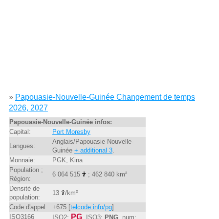
»
Papouasie-Nouvelle-Guinée Changement de temps
2026, 2027
Papouasie-Nouvelle-Guinée infos:
Capital:
Port Moresby
Anglais/Papouasie-Nouvelle-
Langues:
Guinée
+ additional 3
.
Monnaie:
PGK, Kina
Population ;
6 064 515
; 462 840 km²
Région:
Densité de
13
/km²
population:
Code d'appel
+675 [
telcode.info/pg
]
PG
ISO3166
ISO2:
, ISO3:
PNG
, num: