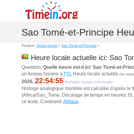
Sao Tomé-et-Principe Heu
Position:
Heure locale
>
Sao Tomé-et-Principe
>
Heure locale actuelle ici: Sao To
Question:
Quelle heure est-il ici: Sao Tomé-et-Prin
un fuseau horaire à
[*1]
, Heure locale actuelle
(Au moment
22:54:56
2026,
Rechargez la page si nécessaire
Horloge analogique montrée est calculée d'aprѐs le 
(Africa/Sao_Tome, Décalage de temps en heures: 0). P
ce texte. Continent:
Afrique
.