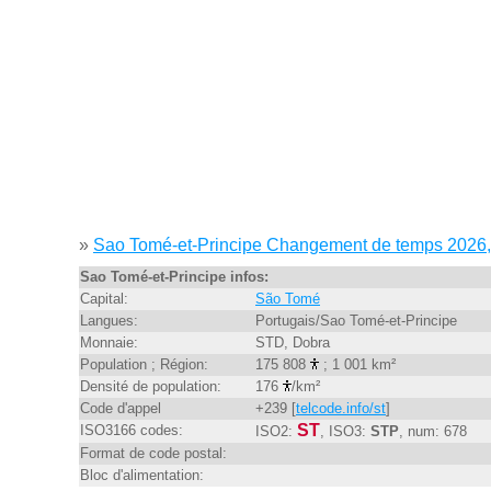
»
Sao Tomé-et-Principe Changement de temps 2026
Sao Tomé-et-Principe infos:
Capital:
São Tomé
Langues:
Portugais/Sao Tomé-et-Principe
Monnaie:
STD, Dobra
Population ; Région:
175 808
; 1 001 km²
Densité de population:
176
/km²
Code d'appel
+239 [
telcode.info/st
]
ST
ISO3166 codes:
ISO2:
, ISO3:
STP
, num: 678
Format de code postal:
Bloc d'alimentation: