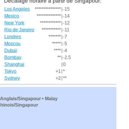
Décalage horaire à partir de Singapour:
Los Angeles
***************
|
-15
Mexico
**************
|
-14
New York
************
|
-12
Rio de Janeiro
***********
|
-11
Londres
*******
|
-7
Moscou
*****
|
-5
Dubaï
****
|
-4
Bombay
**
|
-2.5
Shanghai
|
0
Tokyo
+1
|
*
Sydney
+2
|
**
 Anglais/Singapour • Malay
Chinois/Singapour