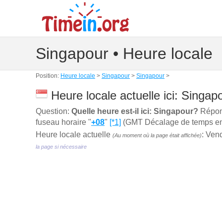
Singapour • Heure locale
Position:
Heure locale
>
Singapour
>
Singapour
>
Heure locale actuelle ici: Singap
Question:
Quelle heure est-il ici: Singapour?
Répons
fuseau horaire "
+08
"
[*1]
(GMT Décalage de temps en h
Heure locale actuelle
: Ven
(Au moment où la page était affichée)
la page si nécessaire