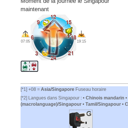
Moment de la journée le Singapour
maintenant
07:05
19:15
[*1] +08 =
Asia/Singapore
Fuseau horaire
[*2] Langues dans Singapour :
• Chinois mandarin •
(macrolanguage)/Singapour • Tamil/Singapour • 