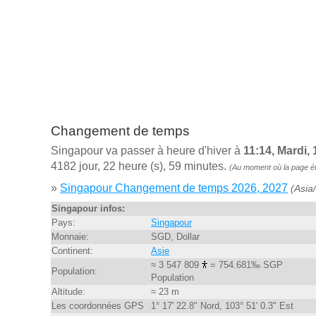
Changement de temps
Singapour va passer à heure d'hiver à
11:14, Mardi,
4182 jour, 22 heure (s), 59 minutes.
(Au moment où la page éta
»
Singapour Changement de temps 2026, 2027
(Asia
Singapour infos:
Pays:
Singapour
Monnaie:
SGD, Dollar
Continent:
Asie
≈ 3 547 809
= 754.681‰ SGP
Population:
Population
Altitude:
≈ 23 m
Les coordonnées GPS
1° 17' 22.8" Nord, 103° 51' 0.3" Est