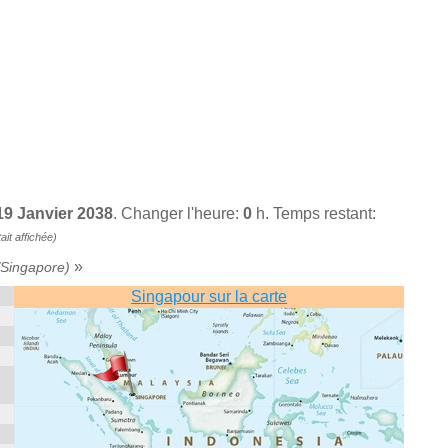
 19 Janvier 2038
. Changer l'heure:
0
h. Temps restant:
it affichée)
»
/Singapore)
Singapour sur la carte