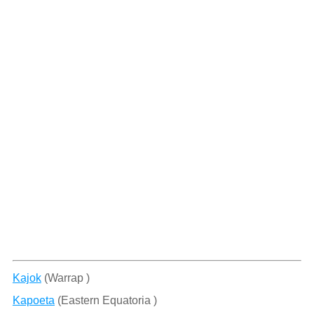
Kajok
(Warrap )
Kapoeta
(Eastern Equatoria )