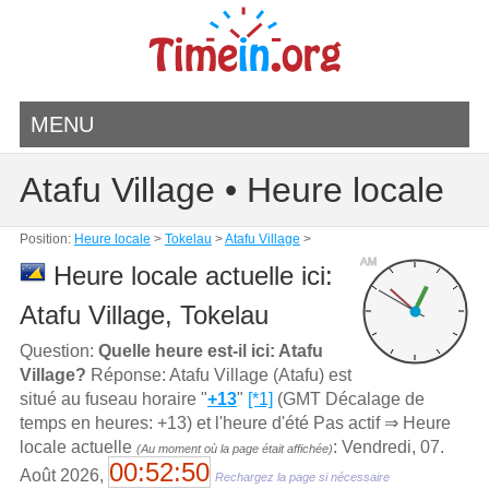
MENU
Atafu Village • Heure locale
Position:
Heure locale
>
Tokelau
>
Atafu Village
>
AM
Heure locale actuelle ici:
Atafu Village, Tokelau
Question:
Quelle heure est-il ici: Atafu
Village?
Réponse: Atafu Village (Atafu) est
situé au fuseau horaire "
+13
"
[*1]
(GMT Décalage de
temps en heures: +13) et l'heure d'été Pas actif ⇒ Heure
locale actuelle
: Vendredi, 07.
(Au moment où la page était affichée)
00:52:50
Août 2026,
Rechargez la page si nécessaire