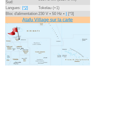
Sud:
Langues:
[*2]
Tokelau (+1)
Bloc d'alimentation
230 V • 50 Hz •
I
[*3]
Atafu Village sur la carte