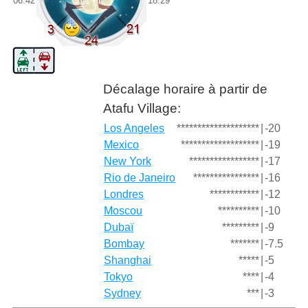
06:42
18:29
Décalage horaire à partir de
Atafu Village:
Los Angeles
********************
|
-20
Mexico
*******************
|
-19
New York
*****************
|
-17
Rio de Janeiro
****************
|
-16
Londres
************
|
-12
Moscou
**********
|
-10
Dubaï
*********
|
-9
Bombay
*******
|
-7.5
Shanghai
*****
|
-5
Tokyo
****
|
-4
Sydney
***
|
-3