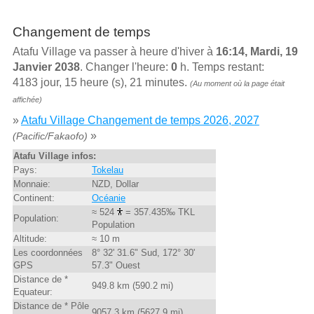
Changement de temps
Atafu Village va passer à heure d'hiver à
16:14, Mardi, 19
Janvier 2038
. Changer l'heure:
0
h. Temps restant:
4183 jour, 15 heure (s), 21 minutes.
(Au moment où la page était
affichée)
»
Atafu Village Changement de temps 2026, 2027
»
(Pacific/Fakaofo)
Atafu Village infos:
Pays:
Tokelau
Monnaie:
NZD, Dollar
Continent:
Océanie
≈ 524
= 357.435‰ TKL
Population:
Population
Altitude:
≈ 10 m
Les coordonnées
8° 32' 31.6" Sud, 172° 30'
GPS
57.3" Ouest
Distance de *
949.8 km (590.2 mi)
Equateur:
Distance de * Pôle
9057.3 km (5627.9 mi)