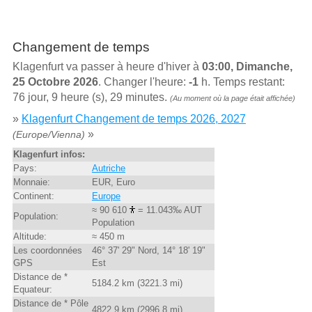
Changement de temps
Klagenfurt va passer à heure d'hiver à
03:00, Dimanche,
25 Octobre 2026
. Changer l'heure:
-1
h. Temps restant:
76 jour, 9 heure (s), 29 minutes.
(Au moment où la page était affichée)
»
Klagenfurt Changement de temps 2026, 2027
»
(Europe/Vienna)
Klagenfurt infos:
Pays:
Autriche
Monnaie:
EUR, Euro
Continent:
Europe
≈ 90 610
= 11.043‰ AUT
Population:
Population
Altitude:
≈ 450 m
Les coordonnées
46° 37' 29" Nord, 14° 18' 19"
GPS
Est
Distance de *
5184.2 km (3221.3 mi)
Equateur:
Distance de * Pôle
4822.9 km (2996.8 mi)