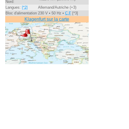
Nord:
Langues:
[*2]
Allemand/Autriche (+3)
Bloc d'alimentation
230 V • 50 Hz •
C,F
[*3]
Klagenfurt sur la carte