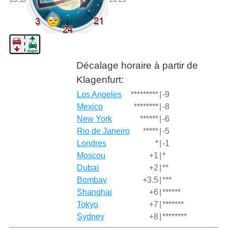
Décalage horaire à partir de
Klagenfurt:
Los Angeles
*********
|
-9
Mexico
********
|
-8
New York
******
|
-6
Rio de Janeiro
*****
|
-5
Londres
*
|
-1
Moscou
+1
|
*
Dubaï
+2
|
**
Bombay
+3.5
|
***
Shanghai
+6
|
******
Tokyo
+7
|
*******
Sydney
+8
|
********