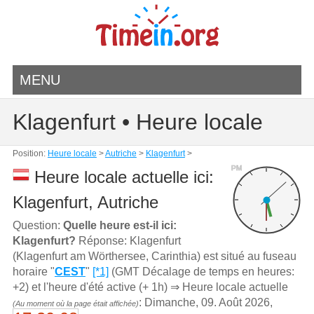
MENU
Klagenfurt • Heure locale
Position:
Heure locale
>
Autriche
>
Klagenfurt
>
PM
Heure locale actuelle ici:
Klagenfurt, Autriche
Question:
Quelle heure est-il ici:
Klagenfurt?
Réponse: Klagenfurt
(Klagenfurt am Wörthersee, Carinthia) est situé au fuseau
horaire "
CEST
"
[*1]
(GMT Décalage de temps en heures:
+2) et l'heure d'été active (+ 1h) ⇒ Heure locale actuelle
: Dimanche, 09. Août 2026,
(Au moment où la page était affichée)