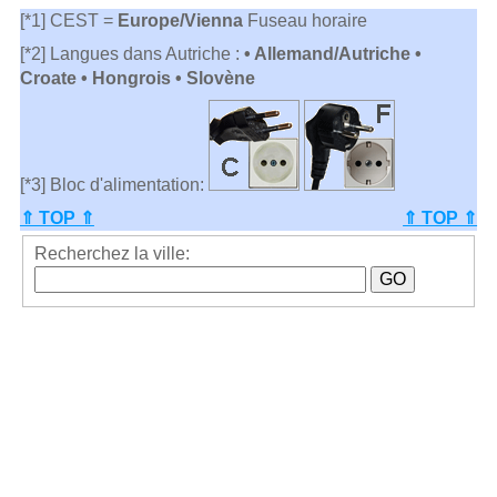
[*1] CEST =
Europe/Vienna
Fuseau horaire
[*2] Langues dans Autriche :
• Allemand/Autriche •
Croate • Hongrois • Slovène
[*3] Bloc d'alimentation:
⇑ TOP ⇑
⇑ TOP ⇑
Recherchez la ville: