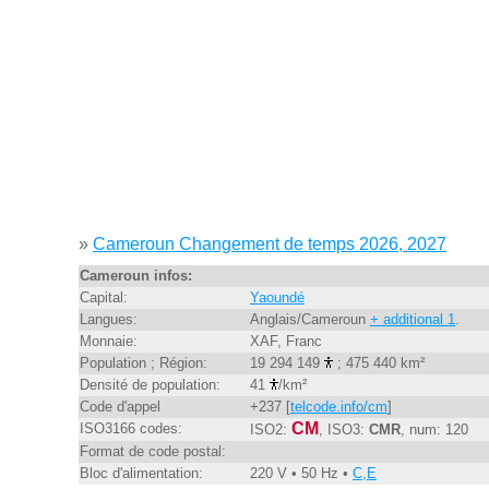
»
Cameroun Changement de temps 2026, 2027
Cameroun infos:
Capital:
Yaoundé
Langues:
Anglais/Cameroun
+ additional 1
.
Monnaie:
XAF, Franc
Population ; Région:
19 294 149
; 475 440 km²
Densité de population:
41
/km²
Code d'appel
+237 [
telcode.info/cm
]
CM
ISO3166 codes:
ISO2:
, ISO3:
CMR
, num: 120
Format de code postal:
Bloc d'alimentation:
220 V • 50 Hz •
C,E