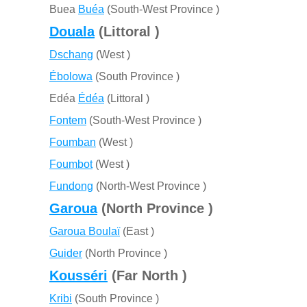
Buea
Buéa
(South-West Province )
Douala
(Littoral )
Dschang
(West )
Ébolowa
(South Province )
Edéa
Édéa
(Littoral )
Fontem
(South-West Province )
Foumban
(West )
Foumbot
(West )
Fundong
(North-West Province )
Garoua
(North Province )
Garoua Boulaï
(East )
Guider
(North Province )
Kousséri
(Far North )
Kribi
(South Province )