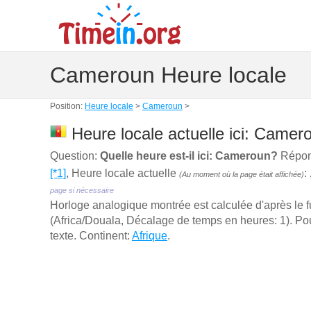
Cameroun Heure locale
Position:
Heure locale
>
Cameroun
>
Heure locale actuelle ici: Camer
Question:
Quelle heure est-il ici: Cameroun?
Répons
[*1]
, Heure locale actuelle
:
(Au moment où la page était affichée)
page si nécessaire
Horloge analogique montrée est calculée d'aprѐs le 
(Africa/Douala, Décalage de temps en heures: 1). Pour
texte. Continent:
Afrique
.