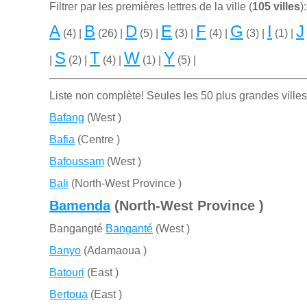
Filtrer par les premiѐres lettres de la ville (
105 villes
):
A
B
D
E
F
G
I
J
(4) |
(26) |
(5) |
(3) |
(4) |
(3) |
(1) |
S
T
W
Y
|
(2) |
(4) |
(1) |
(5) |
Liste non complète! Seules les 50 plus grandes villes
Bafang
(West )
Bafia
(Centre )
Bafoussam
(West )
Bali
(North-West Province )
Bamenda
(North-West Province )
Bangangté
Banganté
(West )
Banyo
(Adamaoua )
Batouri
(East )
Bertoua
(East )