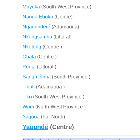
Muyuka
(South-West Province)
Nanga Eboko
(Centre)
Ngaoundéré
(Adamaoua)
Nkongsamba
(Littoral)
Nkoteng
(Centre )
Obala
(Centre )
Penja
(Littoral )
Sangmélima
(South Province )
Tibati
(Adamaoua )
Tiko
(South-West Province )
Wum
(North-West Province )
Yagoua
(Far North)
Yaoundé
(Centre)