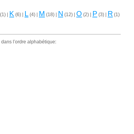
K
L
M
N
O
P
R
(1) |
(6) |
(4) |
(18) |
(12) |
(2) |
(3) |
(1)
 dans l'ordre alphabétique: