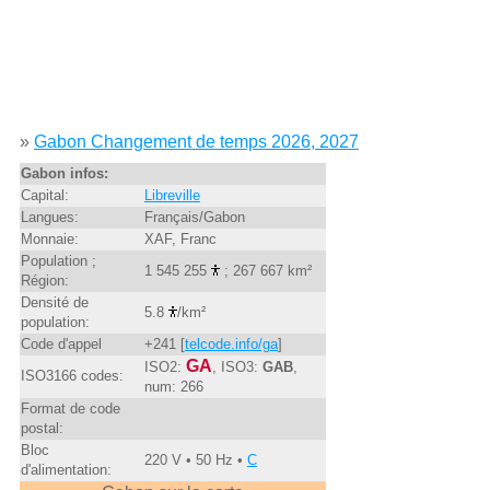
»
Gabon Changement de temps 2026, 2027
Gabon infos:
Capital:
Libreville
Langues:
Français/Gabon
Monnaie:
XAF, Franc
Population ;
1 545 255
; 267 667 km²
Région:
Densité de
5.8
/km²
population:
Code d'appel
+241 [
telcode.info/ga
]
GA
ISO2:
, ISO3:
GAB
,
ISO3166 codes:
num: 266
Format de code
postal:
Bloc
220 V • 50 Hz •
C
d'alimentation: