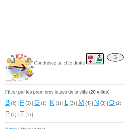
G
Conduisez au côté droite
Filtrer par les premiѐres lettres de la ville (
20 villes
):
B
F
G
K
L
M
N
O
(2) |
(2) |
(1) |
(1) |
(3) |
(4) |
(3) |
(2) |
P
T
(1) |
(1) |