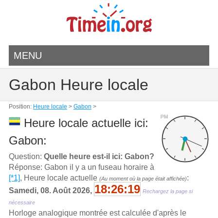
MENU
Gabon Heure locale
Position:
Heure locale
>
Gabon
>
PM
Heure locale actuelle ici:
Gabon:
Question:
Quelle heure est-il ici: Gabon?
Réponse: Gabon il y a un fuseau horaire à
[*1]
, Heure locale actuelle
:
(Au moment où la page était affichée)
18:26:19
Samedi, 08. Août 2026,
Rechargez la page si
nécessaire
Horloge analogique montrée est calculée d'aprѐs le