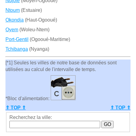
Ndjolé
(Moyen-Ogooué)
Ntoum
(Estuaire)
Okondja
(Haut-Ogooué)
Oyem
(Woleu-Ntem)
Port-Gentil
(Ogooué-Maritime)
Tchibanga
(Nyanga)
[*1] Seules les villes de notre base de données sont
utilisées au calcul de l'intervalle de temps.
*Bloc d'alimentation:
⇑ TOP ⇑
⇑ TOP ⇑
Recherchez la ville: