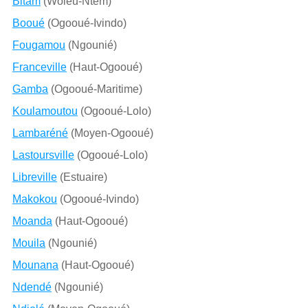
Bitam
(Woleu-Ntem)
Booué
(Ogooué-Ivindo)
Fougamou
(Ngounié)
Franceville
(Haut-Ogooué)
Gamba
(Ogooué-Maritime)
Koulamoutou
(Ogooué-Lolo)
Lambaréné
(Moyen-Ogooué)
Lastoursville
(Ogooué-Lolo)
Libreville
(Estuaire)
Makokou
(Ogooué-Ivindo)
Moanda
(Haut-Ogooué)
Mouila
(Ngounié)
Mounana
(Haut-Ogooué)
Ndendé
(Ngounié)