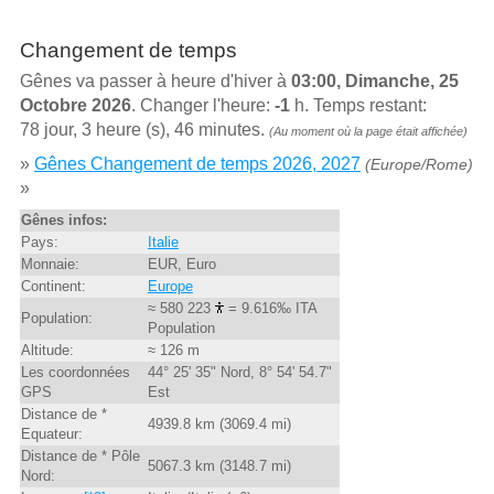
Changement de temps
Gênes va passer à heure d'hiver à
03:00, Dimanche, 25
Octobre 2026
. Changer l'heure:
-1
h. Temps restant:
78 jour, 3 heure (s), 46 minutes.
(Au moment où la page était affichée)
»
Gênes Changement de temps 2026, 2027
(Europe/Rome)
»
Gênes infos:
Pays:
Italie
Monnaie:
EUR, Euro
Continent:
Europe
≈ 580 223
= 9.616‰ ITA
Population:
Population
Altitude:
≈ 126 m
Les coordonnées
44° 25' 35" Nord, 8° 54' 54.7"
GPS
Est
Distance de *
4939.8 km (3069.4 mi)
Equateur:
Distance de * Pôle
5067.3 km (3148.7 mi)
Nord: