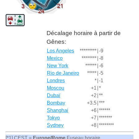
Décalage horaire à partir de
Gênes:
Los Angeles
*********
|
-9
Mexico
********
|
-8
New York
******
|
-6
Rio de Janeiro
*****
|
-5
Londres
*
|
-1
Moscou
+1
|
*
Dubaï
+2
|
**
Bombay
+3.5
|
***
Shanghai
+6
|
******
Tokyo
+7
|
*******
Sydney
+8
|
********
[*1] CEST =
Europe/Rome
Fuseau horaire