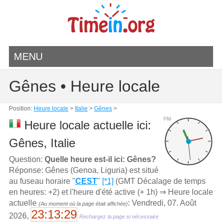
MENU
Gênes • Heure locale
Position:
Heure locale
>
Italie
>
Gênes
>
PM
Heure locale actuelle ici:
Gênes, Italie
Question:
Quelle heure est-il ici: Gênes?
Réponse: Gênes (Genoa, Liguria) est situé
au fuseau horaire "
CEST
"
[*1]
(GMT Décalage de temps
en heures: +2) et l'heure d'été active (+ 1h) ⇒ Heure locale
actuelle
: Vendredi, 07. Août
(Au moment où la page était affichée)
23:13:29
2026,
Rechargez la page si nécessaire