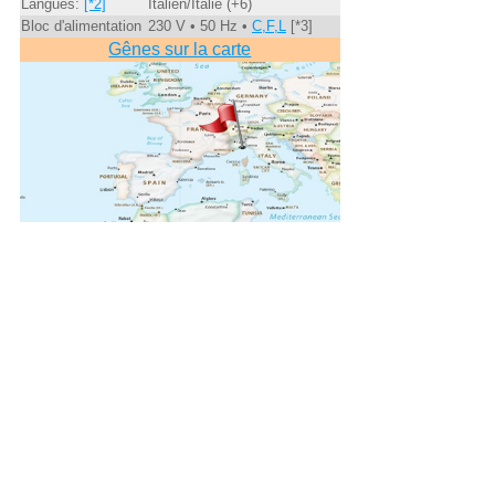
Langues:
[*2]
Italien/Italie (+6)
Bloc d'alimentation
230 V • 50 Hz •
C,F,L
[*3]
Gênes sur la carte