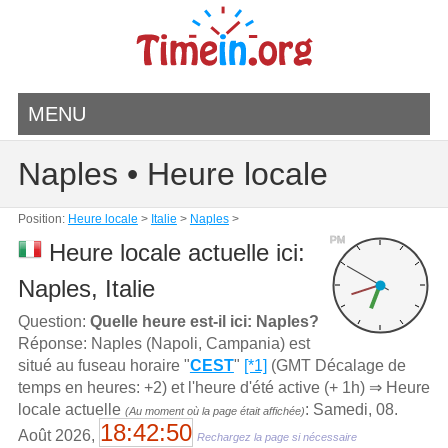
MENU
Naples • Heure locale
Position:
Heure locale
>
Italie
>
Naples
>
PM
Heure locale actuelle ici:
Naples, Italie
Question:
Quelle heure est-il ici: Naples?
Réponse: Naples (Napoli, Campania) est
situé au fuseau horaire "
CEST
"
[*1]
(GMT Décalage de
temps en heures: +2) et l'heure d'été active (+ 1h) ⇒ Heure
locale actuelle
: Samedi, 08.
(Au moment où la page était affichée)
18:42:50
Août 2026,
Rechargez la page si nécessaire