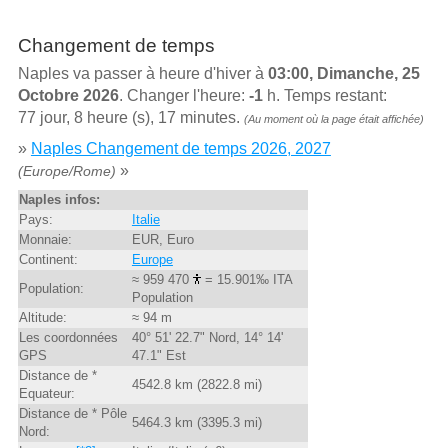
Changement de temps
Naples va passer à heure d'hiver à
03:00, Dimanche, 25
Octobre 2026
. Changer l'heure:
-1
h. Temps restant:
77 jour, 8 heure (s), 17 minutes.
(Au moment où la page était affichée)
»
Naples Changement de temps 2026, 2027
»
(Europe/Rome)
Naples infos:
Pays:
Italie
Monnaie:
EUR, Euro
Continent:
Europe
≈ 959 470
= 15.901‰ ITA
Population:
Population
Altitude:
≈ 94 m
Les coordonnées
40° 51' 22.7" Nord, 14° 14'
GPS
47.1" Est
Distance de *
4542.8 km (2822.8 mi)
Equateur:
Distance de * Pôle
5464.3 km (3395.3 mi)
Nord: