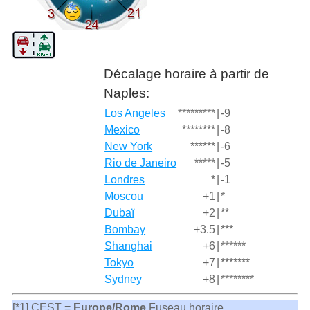
Décalage horaire à partir de
Naples:
Los Angeles
*********
|
-9
Mexico
********
|
-8
New York
******
|
-6
Rio de Janeiro
*****
|
-5
Londres
*
|
-1
Moscou
+1
|
*
Dubaï
+2
|
**
Bombay
+3.5
|
***
Shanghai
+6
|
******
Tokyo
+7
|
*******
Sydney
+8
|
********
[*1] CEST =
Europe/Rome
Fuseau horaire