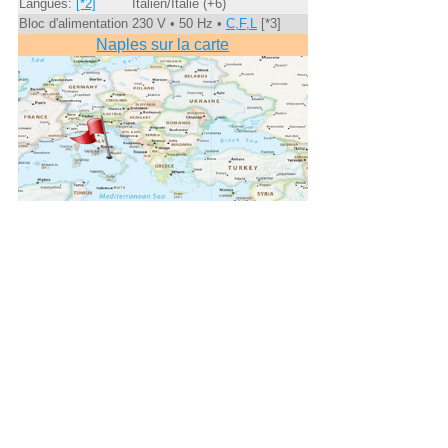
Langues:
[*2]
Italien/Italie (+6)
Bloc d'alimentation
230 V • 50 Hz •
C,F,L
[*3]
Naples sur la carte