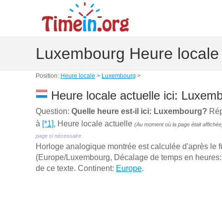
Luxembourg Heure locale
Position:
Heure locale
>
Luxembourg
>
Heure locale actuelle ici: Luxem
Question:
Quelle heure est-il ici: Luxembourg?
Rép
à
[*1]
, Heure locale actuelle
(Au moment où la page était affichée
page si nécessaire
Horloge analogique montrée est calculée d'aprѐs le 
(Europe/Luxembourg, Décalage de temps en heures: 2).
de ce texte. Continent:
Europe
.