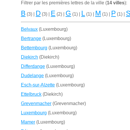
Filtrer par les premiѐres lettres de la ville (
14 villes
):
B
D
E
G
L
M
P
(3) |
(3) |
(2) |
(1) |
(1) |
(1) |
(1) |
Belvaux
(Luxembourg)
Bertrange
(Luxembourg)
Bettembourg
(Luxembourg)
Diekirch
(Diekirch)
Differdange
(Luxembourg)
Dudelange
(Luxembourg)
Esch-sur-Alzette
(Luxembourg)
Ettelbruck
(Diekirch)
Grevenmacher
(Grevenmacher)
Luxembourg
(Luxembourg)
Mamer
(Luxembourg)