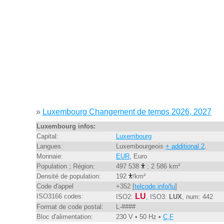
»
Luxembourg Changement de temps 2026, 2027
Luxembourg infos:
Capital:
Luxembourg
Langues:
Luxembourgeois
+ additional 2
.
Monnaie:
EUR
, Euro
Population ; Région:
497 538
; 2 586 km²
Densité de population:
192
/km²
Code d'appel
+352 [
telcode.info/lu
]
LU
ISO3166 codes:
ISO2:
, ISO3:
LUX
, num: 442
Format de code postal:
L-####
Bloc d'alimentation:
230 V • 50 Hz •
C,F