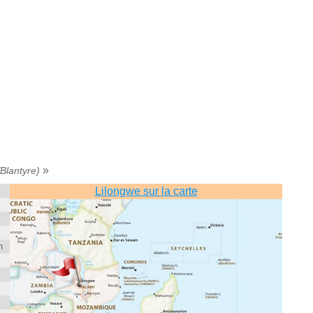
»
/Blantyre)
Lilongwe sur la carte
n