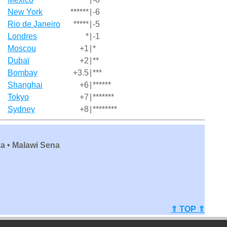
New York
******
|
-6
Rio de Janeiro
*****
|
-5
Londres
*
|
-1
Moscou
+1
|
*
Dubaï
+2
|
**
Bombay
+3.5
|
***
Shanghai
+6
|
******
Tokyo
+7
|
*******
Sydney
+8
|
********
a • Malawi Sena
⇑ TOP ⇑