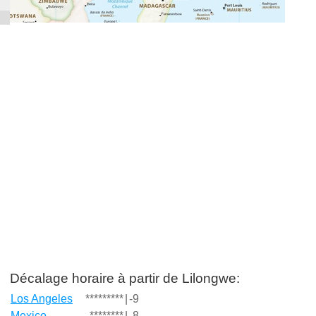
Décalage horaire à partir de Lilongwe:
Los Angeles
*********
|
-9
Mexico
********
|
-8