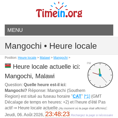
MENU
Mangochi • Heure locale
Position:
Heure locale
>
Malawi
>
Mangochi
>
PM
Heure locale actuelle ici:
Mangochi, Malawi
Question:
Quelle heure est-il ici:
Mangochi?
Réponse: Mangochi (Southern
Region) est situé au fuseau horaire "
CAT
"
[*1]
(GMT
Décalage de temps en heures: +2) et l'heure d'été Pas
actif ⇒ Heure locale actuelle
:
(Au moment où la page était affichée)
23:48:23
Jeudi, 06. Août 2026,
Rechargez la page si nécessaire