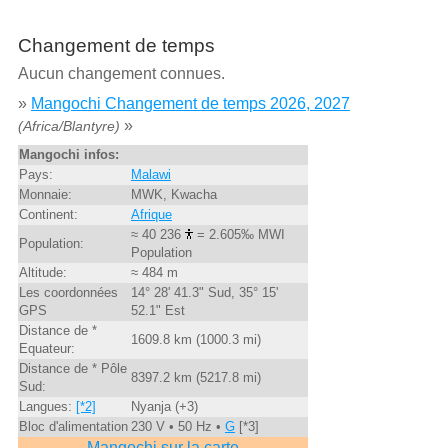
Changement de temps
Aucun changement connues.
»
Mangochi Changement de temps 2026, 2027
»
(Africa/Blantyre)
Mangochi infos:
Pays:
Malawi
Monnaie:
MWK, Kwacha
Continent:
Afrique
≈ 40 236
= 2.605‰ MWI
Population:
Population
Altitude:
≈ 484 m
Les coordonnées
14° 28' 41.3" Sud, 35° 15'
GPS
52.1" Est
Distance de *
1609.8 km (1000.3 mi)
Equateur:
Distance de * Pôle
8397.2 km (5217.8 mi)
Sud:
Langues:
[*2]
Nyanja (+3)
Bloc d'alimentation
230 V • 50 Hz •
G
[*3]
Mangochi sur la carte