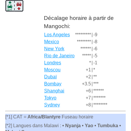
Décalage horaire à partir de
Mangochi:
Los Angeles
*********
|
-9
Mexico
********
|
-8
New York
******
|
-6
Rio de Janeiro
*****
|
-5
Londres
*
|
-1
Moscou
+1
|
*
Dubaï
+2
|
**
Bombay
+3.5
|
***
Shanghai
+6
|
******
Tokyo
+7
|
*******
Sydney
+8
|
********
[*1] CAT =
Africa/Blantyre
Fuseau horaire
[*2] Langues dans Malawi :
• Nyanja • Yao • Tumbuka •