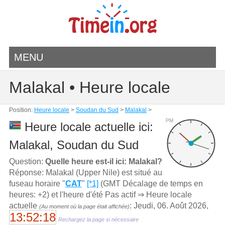
MENU
Malakal • Heure locale
Position:
Heure locale
>
Soudan du Sud
>
Malakal
>
PM
Heure locale actuelle ici:
Malakal, Soudan du Sud
Question:
Quelle heure est-il ici: Malakal?
Réponse: Malakal (Upper Nile) est situé au
fuseau horaire "
CAT
"
[*1]
(GMT Décalage de temps en
heures: +2) et l'heure d'été Pas actif ⇒ Heure locale
actuelle
: Jeudi, 06. Août 2026,
(Au moment où la page était affichée)
13:52:18
Rechargez la page si nécessaire