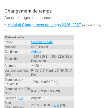
Changement de temps
Aucun changement connues.
»
Malakal Changement de temps 2026, 2027
(Africa/Juba)
»
Malakal infos:
Pays:
Soudan du Sud
Monnaie:
SSP, Pound
Continent:
Afrique
≈ 160 765
= 19.462‰ SSD
Population:
Population
Altitude:
≈ 400 m
Les coordonnées
9° 32' 0.3" Nord, 31° 39' 37.8"
GPS
Est
Distance de *
1060 km (658.7 mi)
Equateur:
Distance de * Pôle
8947 km (5559.4 mi)
Nord:
Langues:
[*2]
Anglais
Bloc
230 V • 50 Hz •
C,D
[*3]
d'alimentation