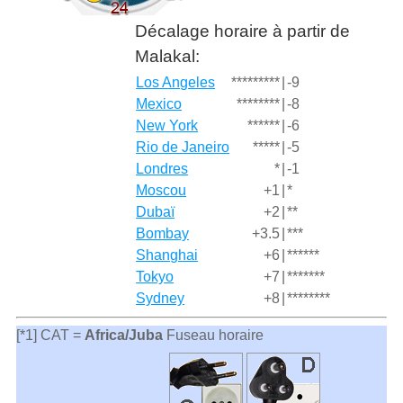
Décalage horaire à partir de
Malakal:
Los Angeles
*********
|
-9
Mexico
********
|
-8
New York
******
|
-6
Rio de Janeiro
*****
|
-5
Londres
*
|
-1
Moscou
+1
|
*
Dubaï
+2
|
**
Bombay
+3.5
|
***
Shanghai
+6
|
******
Tokyo
+7
|
*******
Sydney
+8
|
********
[*1] CAT =
Africa/Juba
Fuseau horaire