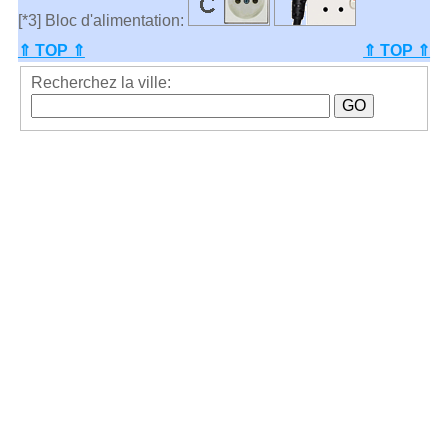
[*3] Bloc d'alimentation:
⇑ TOP ⇑
⇑ TOP ⇑
Recherchez la ville: