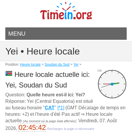
MENU
Yei • Heure locale
Position:
Heure locale
>
Soudan du Sud
>
Yei
>
AM
Heure locale actuelle ici:
Yei, Soudan du Sud
Question:
Quelle heure est-il ici: Yei?
Réponse: Yei (Central Equatoria) est situé
au fuseau horaire "
CAT
"
[*1]
(GMT Décalage de temps en
heures: +2) et l'heure d'été Pas actif ⇒ Heure locale
actuelle
: Vendredi, 07. Août
(Au moment où la page était affichée)
02:45:42
2026,
Rechargez la page si nécessaire