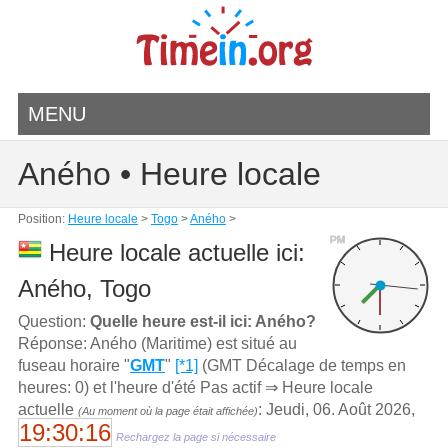
MENU
Aného • Heure locale
Position:
Heure locale
>
Togo
>
Aného
>
PM
Heure locale actuelle ici:
Aného, Togo
Question:
Quelle heure est-il ici: Aného?
Réponse: Aného (Maritime) est situé au
fuseau horaire "
GMT
"
[*1]
(GMT Décalage de temps en
heures: 0) et l'heure d'été Pas actif ⇒ Heure locale
actuelle
: Jeudi, 06. Août 2026,
(Au moment où la page était affichée)
19:30:16
Rechargez la page si nécessaire