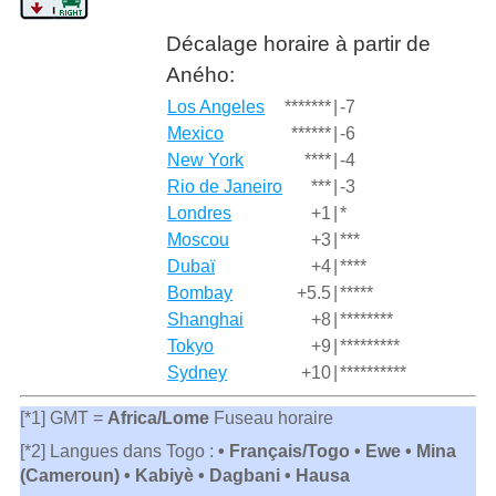
Décalage horaire à partir de
Aného:
Los Angeles
*******
|
-7
Mexico
******
|
-6
New York
****
|
-4
Rio de Janeiro
***
|
-3
Londres
+1
|
*
Moscou
+3
|
***
Dubaï
+4
|
****
Bombay
+5.5
|
*****
Shanghai
+8
|
********
Tokyo
+9
|
*********
Sydney
+10
|
**********
[*1] GMT =
Africa/Lome
Fuseau horaire
[*2] Langues dans Togo :
• Français/Togo • Ewe • Mina
(Cameroun) • Kabiyè • Dagbani • Hausa