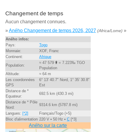
Changement de temps
Aucun changement connues.
»
Aného Changement de temps 2026, 2027
»
(Africa/Lome)
Aného infos:
Pays:
Togo
Monnaie:
XOF, Franc
Continent:
Afrique
≈ 47 579
= 7.223‰ TGO
Population:
Population
Altitude:
≈ 64 m
Les coordonnées
6° 13' 40.7" Nord, 1° 35' 30.8"
GPS
Est
Distance de *
692.5 km (430.3 mi)
Equateur:
Distance de * Pôle
9314.6 km (5787.8 mi)
Nord:
Langues:
[*2]
Français/Togo (+5)
Bloc d'alimentation
220 V • 50 Hz •
C
[*3]
Aného sur la carte