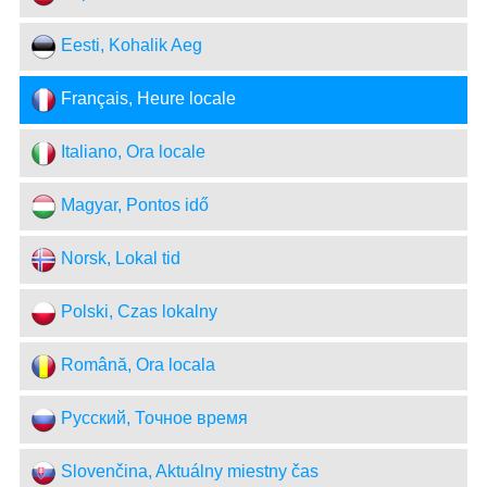
Eesti, Kohalik Aeg
Français, Heure locale
Italiano, Ora locale
Magyar, Pontos idő
Norsk, Lokal tid
Polski, Czas lokalny
Română, Ora locala
Русский, Точное время
Slovenčina, Aktuálny miestny čas