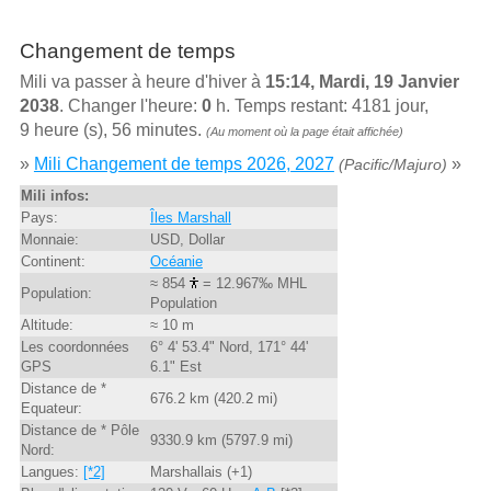
Changement de temps
Mili va passer à heure d'hiver à
15:14, Mardi, 19 Janvier
2038
. Changer l'heure:
0
h. Temps restant: 4181 jour,
9 heure (s), 56 minutes.
(Au moment où la page était affichée)
»
Mili Changement de temps 2026, 2027
»
(Pacific/Majuro)
Mili infos:
Pays:
Îles Marshall
Monnaie:
USD, Dollar
Continent:
Océanie
≈ 854
= 12.967‰ MHL
Population:
Population
Altitude:
≈ 10 m
Les coordonnées
6° 4' 53.4" Nord, 171° 44'
GPS
6.1" Est
Distance de *
676.2 km (420.2 mi)
Equateur:
Distance de * Pôle
9330.9 km (5797.9 mi)
Nord:
Langues:
[*2]
Marshallais (+1)