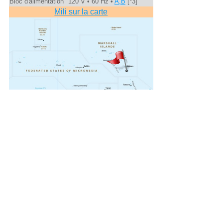
Bloc d'alimentation
120 V • 60 Hz •
A,B
[*3]
Mili sur la carte