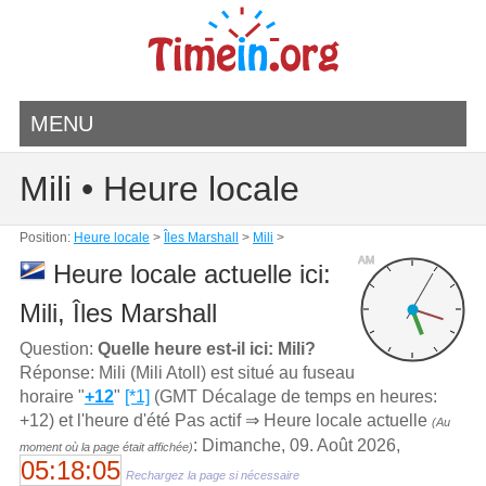
MENU
Mili • Heure locale
Position:
Heure locale
>
Îles Marshall
>
Mili
>
AM
Heure locale actuelle ici:
Mili, Îles Marshall
Question:
Quelle heure est-il ici: Mili?
Réponse: Mili (Mili Atoll) est situé au fuseau
horaire "
+12
"
[*1]
(GMT Décalage de temps en heures:
+12) et l'heure d'été Pas actif ⇒ Heure locale actuelle
(Au
: Dimanche, 09. Août 2026,
moment où la page était affichée)
05:18:05
Rechargez la page si nécessaire