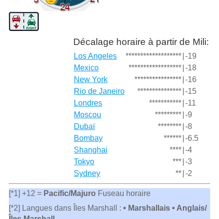
Décalage horaire à partir de Mili:
Los Angeles
*******************
|
-19
Mexico
******************
|
-18
New York
****************
|
-16
Rio de Janeiro
***************
|
-15
Londres
***********
|
-11
Moscou
*********
|
-9
Dubaï
********
|
-8
Bombay
******
|
-6.5
Shanghai
****
|
-4
Tokyo
***
|
-3
Sydney
**
|
-2
[*1] +12 =
Pacific/Majuro
Fuseau horaire
[*2] Langues dans Îles Marshall :
• Marshallais • Anglais/
Îles Marshall