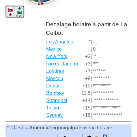
Décalage horaire à partir de La
Ceiba:
Los Angeles
*
|
-1
Mexico
|
0
New York
+2
|
**
Rio de Janeiro
+3
|
***
Londres
+7
|
*******
Moscou
+9
|
*********
Dubaï
+10
|
**********
Bombay
+11.5
|
***********
Shanghai
+14
|
**************
Tokyo
+15
|
***************
Sydney
+16
|
****************
[*1] CST =
America/Tegucigalpa
Fuseau horaire