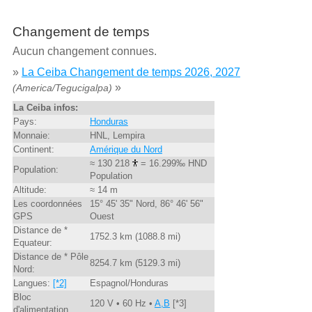
Changement de temps
Aucun changement connues.
»
La Ceiba Changement de temps 2026, 2027
»
(America/Tegucigalpa)
La Ceiba infos:
Pays:
Honduras
Monnaie:
HNL, Lempira
Continent:
Amérique du Nord
≈ 130 218
= 16.299‰ HND
Population:
Population
Altitude:
≈ 14 m
Les coordonnées
15° 45' 35" Nord, 86° 46' 56"
GPS
Ouest
Distance de *
1752.3 km (1088.8 mi)
Equateur:
Distance de * Pôle
8254.7 km (5129.3 mi)
Nord:
Langues:
[*2]
Espagnol/Honduras
Bloc
120 V • 60 Hz •
A,B
[*3]
d'alimentation