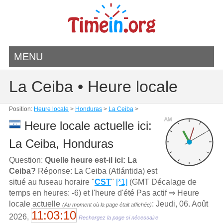
MENU
La Ceiba • Heure locale
Position:
Heure locale
>
Honduras
>
La Ceiba
>
AM
Heure locale actuelle ici:
La Ceiba, Honduras
Question:
Quelle heure est-il ici: La
Ceiba?
Réponse: La Ceiba (Atlántida) est
situé au fuseau horaire "
CST
"
[*1]
(GMT Décalage de
temps en heures: -6) et l'heure d'été Pas actif ⇒ Heure
locale actuelle
: Jeudi, 06. Août
(Au moment où la page était affichée)
11:03:10
2026,
Rechargez la page si nécessaire