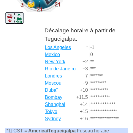
Décalage horaire à partir de
Tegucigalpa:
Los Angeles
*
|
-1
Mexico
|
0
New York
+2
|
**
Rio de Janeiro
+3
|
***
Londres
+7
|
*******
Moscou
+9
|
*********
Dubaï
+10
|
**********
Bombay
+11.5
|
***********
Shanghai
+14
|
**************
Tokyo
+15
|
***************
Sydney
+16
|
****************
[*1] CST =
America/Tegucigalpa
Fuseau horaire