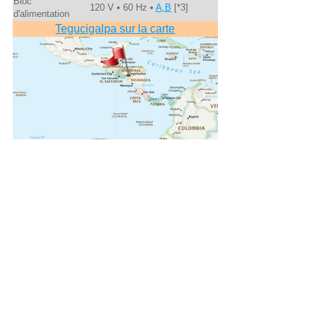
Bloc
120 V • 60 Hz •
A,B
[*3]
d'alimentation
Tegucigalpa sur la carte