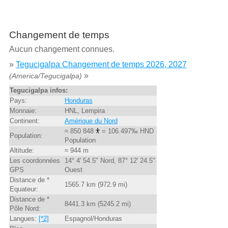
Changement de temps
Aucun changement connues.
»
Tegucigalpa Changement de temps 2026, 2027
»
(America/Tegucigalpa)
Tegucigalpa infos:
Pays:
Honduras
Monnaie:
HNL, Lempira
Continent:
Amérique du Nord
≈ 850 848
= 106.497‰ HND
Population:
Population
Altitude:
≈ 944 m
Les coordonnées
14° 4' 54.5" Nord, 87° 12' 24.5"
GPS
Ouest
Distance de *
1565.7 km (972.9 mi)
Equateur:
Distance de *
8441.3 km (5245.2 mi)
Pôle Nord:
Langues:
[*2]
Espagnol/Honduras