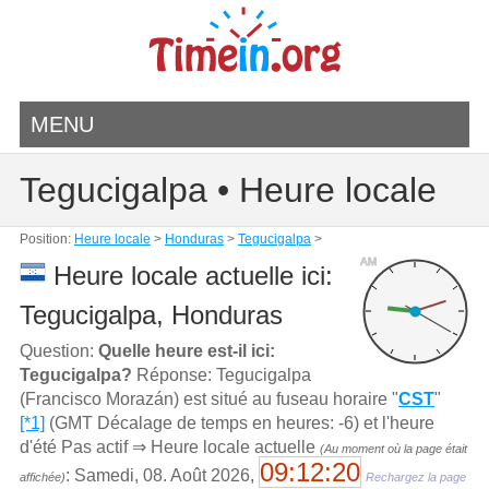
MENU
Tegucigalpa • Heure locale
Position:
Heure locale
>
Honduras
>
Tegucigalpa
>
AM
Heure locale actuelle ici:
Tegucigalpa, Honduras
Question:
Quelle heure est-il ici:
Tegucigalpa?
Réponse: Tegucigalpa
(Francisco Morazán) est situé au fuseau horaire "
CST
"
[*1]
(GMT Décalage de temps en heures: -6) et l'heure
d'été Pas actif ⇒ Heure locale actuelle
(Au moment où la page était
09:12:20
: Samedi, 08. Août 2026,
affichée)
Rechargez la page