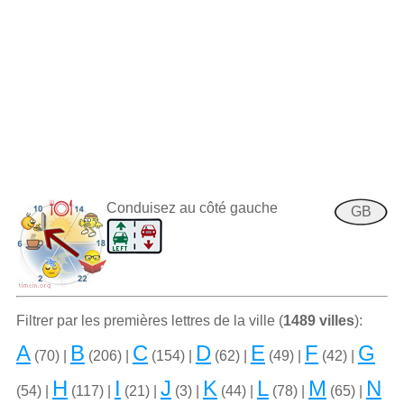
Conduisez au côté gauche
GB
Filtrer par les premiѐres lettres de la ville (
1489 villes
):
A
B
C
D
E
F
G
(70) |
(206) |
(154) |
(62) |
(49) |
(42) |
H
I
J
K
L
M
N
(54) |
(117) |
(21) |
(3) |
(44) |
(78) |
(65) |