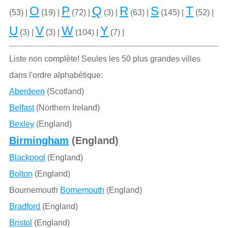
O
P
Q
R
S
T
(53) |
(19) |
(72) |
(3) |
(63) |
(145) |
(52) |
U
V
W
Y
(3) |
(3) |
(104) |
(7) |
Liste non complète! Seules les 50 plus grandes villes
dans l'ordre alphabétique:
Aberdeen
(Scotland)
Belfast
(Northern Ireland)
Bexley
(England)
Birmingham
(England)
Blackpool
(England)
Bolton
(England)
Bournemouth
Bornemouth
(England)
Bradford
(England)
Bristol
(England)