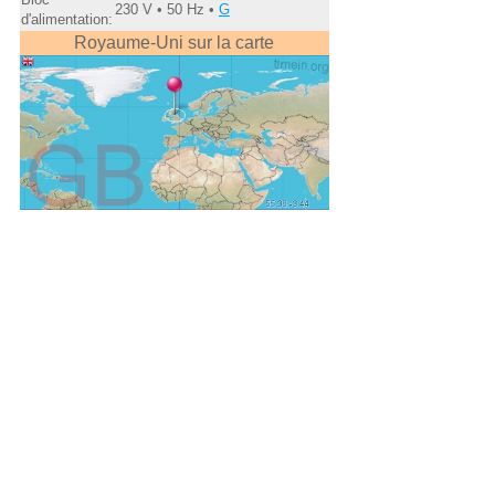
230 V • 50 Hz •
G
d'alimentation:
Royaume-Uni sur la carte