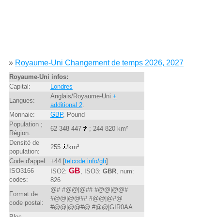
»
Royaume-Uni Changement de temps 2026, 2027
Royaume-Uni infos:
Capital:
Londres
Anglais/Royaume-Uni
+
Langues:
additional 2
.
Monnaie:
GBP
, Pound
Population ;
62 348 447
; 244 820 km²
Région:
Densité de
255
/km²
population:
Code d'appel
+44 [
telcode.info/gb
]
GB
ISO3166
ISO2:
, ISO3:
GBR
, num:
codes:
826
@# #@@|@## #@@|@@#
Format de
#@@|@@## #@@|@#@
code postal:
#@@|@@#@ #@@|GIR0AA
Bloc