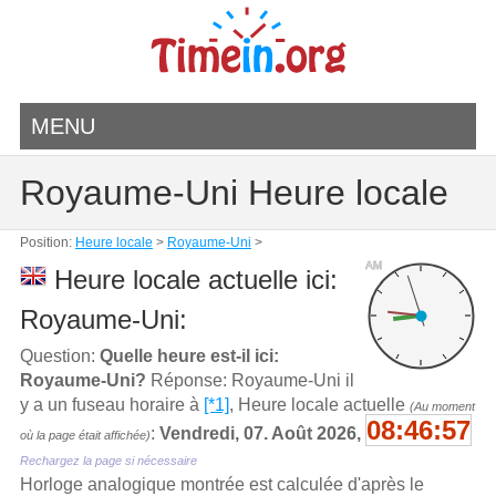
MENU
Royaume-Uni Heure locale
Position:
Heure locale
>
Royaume-Uni
>
AM
Heure locale actuelle ici:
Royaume-Uni:
Question:
Quelle heure est-il ici:
Royaume-Uni?
Réponse: Royaume-Uni il
y a un fuseau horaire à
[*1]
, Heure locale actuelle
(Au moment
08:46:57
:
Vendredi, 07. Août 2026,
où la page était affichée)
Rechargez la page si nécessaire
Horloge analogique montrée est calculée d'aprѐs le