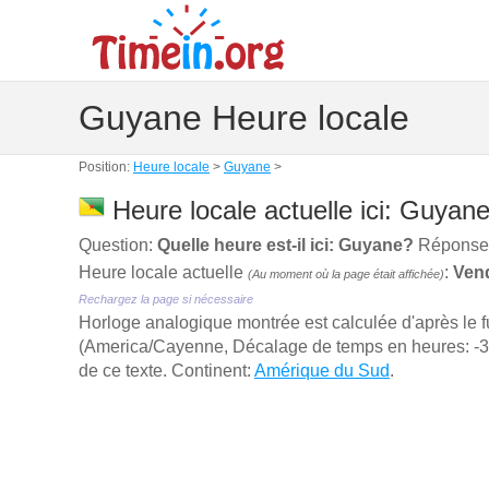
Guyane Heure locale
Position:
Heure locale
>
Guyane
>
Heure locale actuelle ici: Guyane
Question:
Quelle heure est-il ici: Guyane?
Réponse: 
Heure locale actuelle
:
Vend
(Au moment où la page était affichée)
Rechargez la page si nécessaire
Horloge analogique montrée est calculée d'aprѐs le 
(America/Cayenne, Décalage de temps en heures: -3). 
de ce texte. Continent:
Amérique du Sud
.