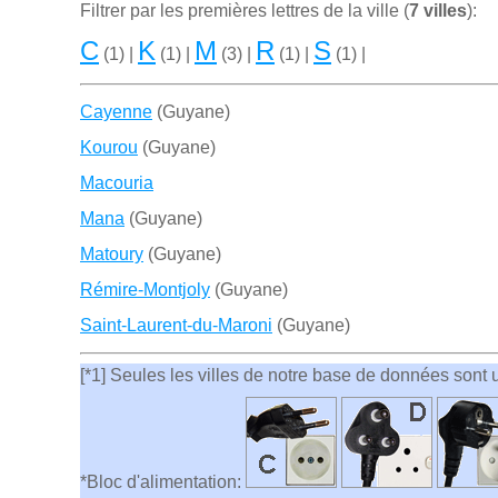
Filtrer par les premiѐres lettres de la ville (
7 villes
):
C
K
M
R
S
(1) |
(1) |
(3) |
(1) |
(1) |
Cayenne
(Guyane)
Kourou
(Guyane)
Macouria
Mana
(Guyane)
Matoury
(Guyane)
Rémire-Montjoly
(Guyane)
Saint-Laurent-du-Maroni
(Guyane)
[*1] Seules les villes de notre base de données sont ut
*Bloc d'alimentation: