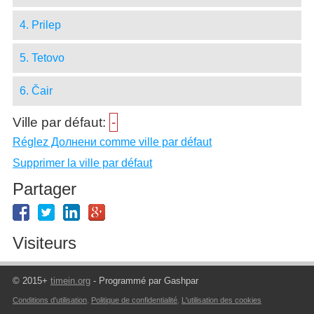
4. Prilep
5. Tetovo
6. Čair
Ville par défaut:
-
Réglez Долнени comme ville par défaut
Supprimer la ville par défaut
Partager
Visiteurs
© 2015+
timein.org
- Programmé par Gashpar
Conditions d'utilisation
,
Politique de confidentialité
,
L'utilisation des cookies