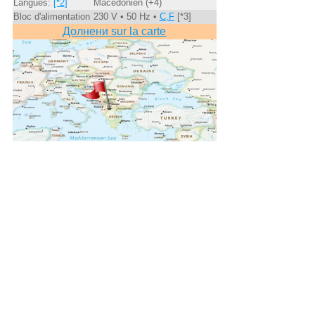
Langues:
[*2]
Macédonien (+4)
Bloc d'alimentation
230 V • 50 Hz •
C,F
[*3]
Долнени sur la carte