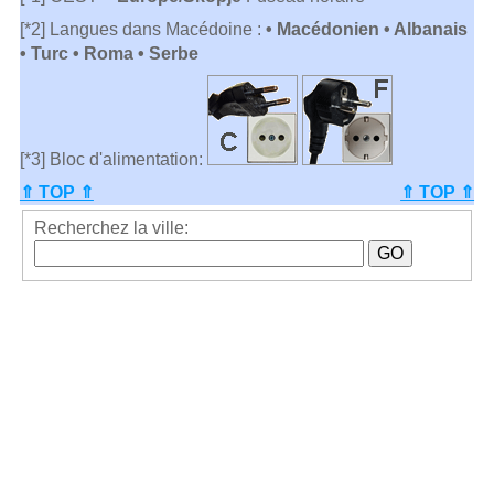
[*2] Langues dans Macédoine :
• Macédonien • Albanais
• Turc • Roma • Serbe
[*3] Bloc d'alimentation:
⇑ TOP ⇑
⇑ TOP ⇑
Recherchez la ville: