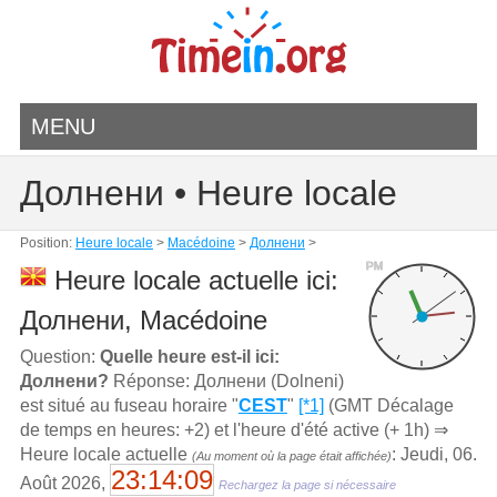
MENU
Долнени • Heure locale
Position:
Heure locale
>
Macédoine
>
Долнени
>
PM
Heure locale actuelle ici:
Долнени, Macédoine
Question:
Quelle heure est-il ici:
Долнени?
Réponse: Долнени (Dolneni)
est situé au fuseau horaire "
CEST
"
[*1]
(GMT Décalage
de temps en heures: +2) et l'heure d'été active (+ 1h) ⇒
Heure locale actuelle
: Jeudi, 06.
(Au moment où la page était affichée)
23:14:09
Août 2026,
Rechargez la page si nécessaire