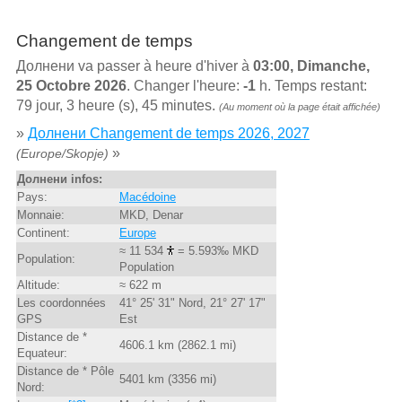
Changement de temps
Долнени va passer à heure d'hiver à
03:00, Dimanche,
25 Octobre 2026
. Changer l'heure:
-1
h. Temps restant:
79 jour, 3 heure (s), 45 minutes.
(Au moment où la page était affichée)
»
Долнени Changement de temps 2026, 2027
»
(Europe/Skopje)
Долнени infos:
Pays:
Macédoine
Monnaie:
MKD, Denar
Continent:
Europe
≈ 11 534
= 5.593‰ MKD
Population:
Population
Altitude:
≈ 622 m
Les coordonnées
41° 25' 31" Nord, 21° 27' 17"
GPS
Est
Distance de *
4606.1 km (2862.1 mi)
Equateur:
Distance de * Pôle
5401 km (3356 mi)
Nord: