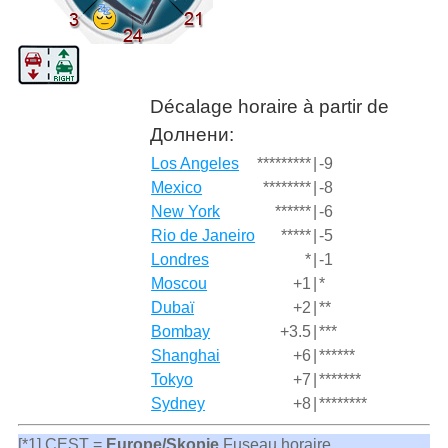
Décalage horaire à partir de
Долнени:
Los Angeles
*********
|
-9
Mexico
********
|
-8
New York
******
|
-6
Rio de Janeiro
*****
|
-5
Londres
*
|
-1
Moscou
+1
|
*
Dubaï
+2
|
**
Bombay
+3.5
|
***
Shanghai
+6
|
******
Tokyo
+7
|
*******
Sydney
+8
|
********
[*1] CEST =
Europe/Skopje
Fuseau horaire